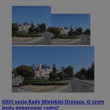
XXIII sesja Rady Miejskiej Orzesza. O czym
będą debatować radni?