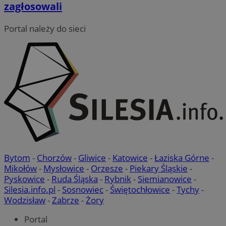
zagłosowali
Portal należy do sieci
VISITOR_PRIVACY_METADATA
5 miesięcy 4
YouTube
tygodnie
.youtube.com
Google Privacy Policy
Bytom
-
Chorzów
-
Gliwice
-
Katowice
-
Łaziska Górne
-
Mikołów
-
Mysłowice
-
Orzesze
-
Piekary Śląskie
-
Pyskowice
-
Ruda Śląska
-
Rybnik
-
Siemianowice
-
Silesia.info.pl
-
Sosnowiec
-
Świętochłowice
-
Tychy
-
Wodzisław
-
Zabrze
-
Żory
Portal