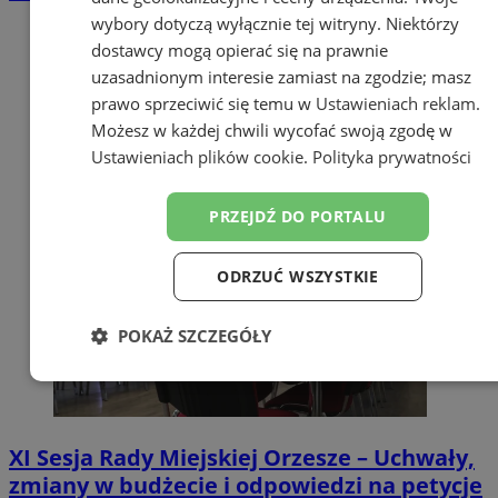
wybory dotyczą wyłącznie tej witryny. Niektórzy
dostawcy mogą opierać się na prawnie
uzasadnionym interesie zamiast na zgodzie; masz
prawo sprzeciwić się temu w
Ustawieniach reklam
.
Możesz w każdej chwili wycofać swoją zgodę w
Ustawieniach plików cookie
.
Polityka prywatności
PRZEJDŹ DO PORTALU
ODRZUĆ WSZYSTKIE
POKAŻ SZCZEGÓŁY
Niezbędne
Wydajność
Targetowanie
XI Sesja Rady Miejskiej Orzesze – Uchwały,
Funkcjonalność
Niesklasyfikowane
zmiany w budżecie i odpowiedzi na petycje