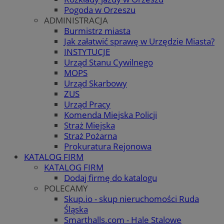
Pogoda w Orzeszu
ADMINISTRACJA
Burmistrz miasta
Jak załatwić sprawę w Urzędzie Miasta?
INSTYTUCJE
Urząd Stanu Cywilnego
MOPS
Urząd Skarbowy
ZUS
Urząd Pracy
Komenda Miejska Policji
Straż Miejska
Straż Pożarna
Prokuratura Rejonowa
KATALOG FIRM
KATALOG FIRM
Dodaj firmę do katalogu
POLECAMY
Skup.io - skup nieruchomości Ruda
Śląska
Smarthalls.com - Hale Stalowe