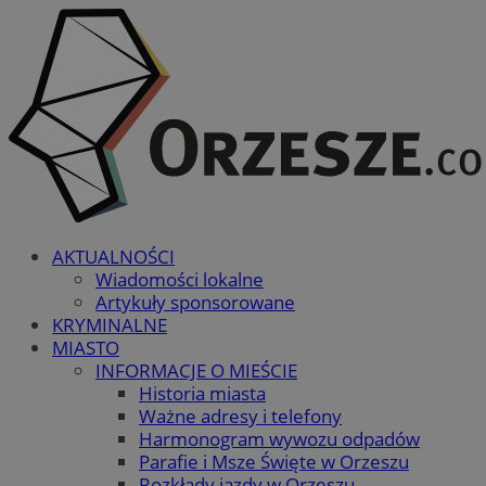
AKTUALNOŚCI
Wiadomości lokalne
Artykuły sponsorowane
KRYMINALNE
MIASTO
INFORMACJE O MIEŚCIE
Historia miasta
Ważne adresy i telefony
Harmonogram wywozu odpadów
Parafie i Msze Święte w Orzeszu
Rozkłady jazdy w Orzeszu