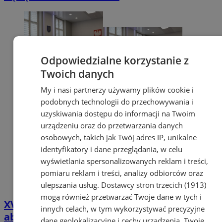
Odpowiedzialne korzystanie z
Twoich danych
My i nasi partnerzy używamy plików cookie i
podobnych technologii do przechowywania i
uzyskiwania dostępu do informacji na Twoim
urządzeniu oraz do przetwarzania danych
osobowych, takich jak Twój adres IP, unikalne
identyfikatory i dane przeglądania, w celu
wyświetlania spersonalizowanych reklam i treści,
pomiaru reklam i treści, analizy odbiorców oraz
ulepszania usług.
Dostawcy stron trzecich (1913)
mogą również przetwarzać Twoje dane w tych i
XV Sesja Rady Miejskiej Orzesze –
innych celach, w tym wykorzystywać precyzyjne
absolutorium, nagrody i ważne uchwały
dane geolokalizacyjne i cechy urządzenia. Twoje