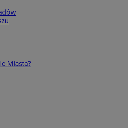
adów
szu
ie Miasta?