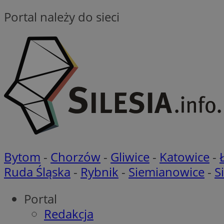
Portal należy do sieci
__cf_bm
CookieScriptConse
__cf_bm
Bytom
-
Chorzów
-
Gliwice
-
Katowice
-
Ruda Śląska
-
Rybnik
-
Siemianowice
-
S
Nazwa
Portal
Nazwa
ustat_agfw3qpwXtz
Nazwa
Redakcja
ustat_8hezdrw6jXd
_clck
__gads