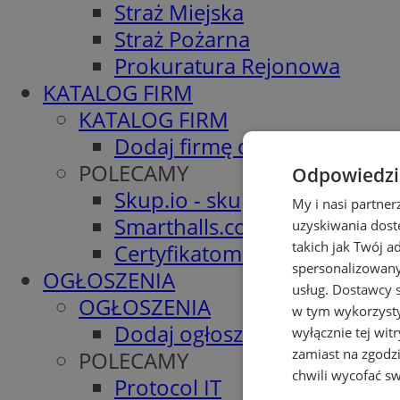
Straż Miejska
Straż Pożarna
Prokuratura Rejonowa
KATALOG FIRM
KATALOG FIRM
Dodaj firmę do katalogu
POLECAMY
Odpowiedzia
Skup.io - skup nieruchomośc
My i nasi partne
Smarthalls.com - Hale Stalo
uzyskiwania dost
takich jak Twój a
Certyfikatomat.pl - świadec
spersonalizowanyc
OGŁOSZENIA
usług.
Dostawcy s
OGŁOSZENIA
w tym wykorzysty
Dodaj ogłoszenie
wyłącznie tej wi
zamiast na zgodz
POLECAMY
chwili wycofać s
Protocol IT