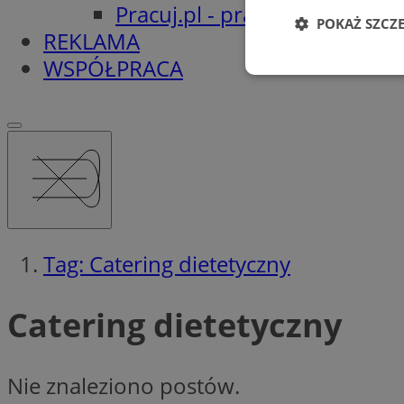
Pracuj.pl - praca w Orzeszu
POKAŻ SZCZ
REKLAMA
WSPÓŁPRACA
Niezbędne
Ni
Niezbędne pliki cook
zarządzanie kontem. 
Tag: Catering dietetyczny
Nazwa
Catering dietetyczny
SessID
QeSessID
MvSessID
Nie znaleziono postów.
VISITOR_PRIVACY_