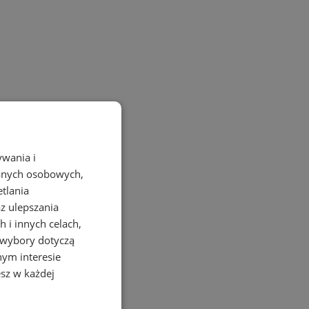
ywania i
danych osobowych,
etlania
az ulepszania
 i innych celach,
 wybory dotyczą
nym interesie
sz w każdej