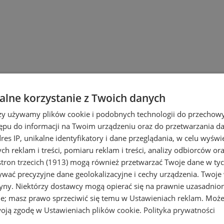
lne korzystanie z Twoich danych
i Ruda Śląska
rzy używamy plików cookie i podobnych technologii do przechow
we
ępu do informacji na Twoim urządzeniu oraz do przetwarzania 
dres IP, unikalne identyfikatory i dane przeglądania, w celu wyświ
twa energetyczne
h reklam i treści, pomiaru reklam i treści, analizy odbiorców or
tron trzecich (1913)
mogą również przetwarzać Twoje dane w tych
wać precyzyjne dane geolokalizacyjne i cechy urządzenia. Twoje
tryny. Niektórzy dostawcy mogą opierać się na prawnie uzasadnio
ie; masz prawo sprzeciwić się temu w
Ustawieniach reklam
. Może
woją zgodę w
Ustawieniach plików cookie
.
Polityka prywatności