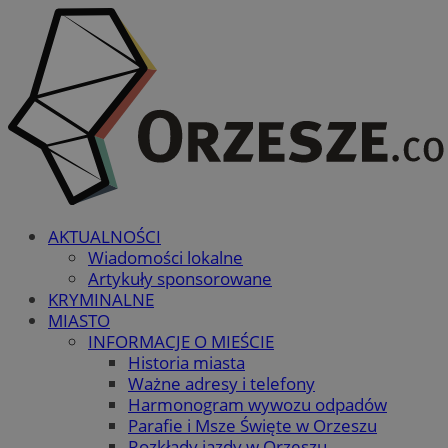
AKTUALNOŚCI
Wiadomości lokalne
Artykuły sponsorowane
KRYMINALNE
MIASTO
INFORMACJE O MIEŚCIE
Historia miasta
Ważne adresy i telefony
Harmonogram wywozu odpadów
Parafie i Msze Święte w Orzeszu
Rozkłady jazdy w Orzeszu