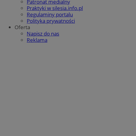
Patronat medialny
QeSessID
orzesze.com.pl
1 rok
Praktyki w silesia.info.pl
Regulaminy portalu
Polityka prywatności
Oferta
MvSessID
orzesze.com.pl
1 rok
Napisz do nas
Reklama
VISITOR_PRIVACY_METADATA
5 miesięcy 4
YouTube
tygodnie
.youtube.com
Google Privacy Policy