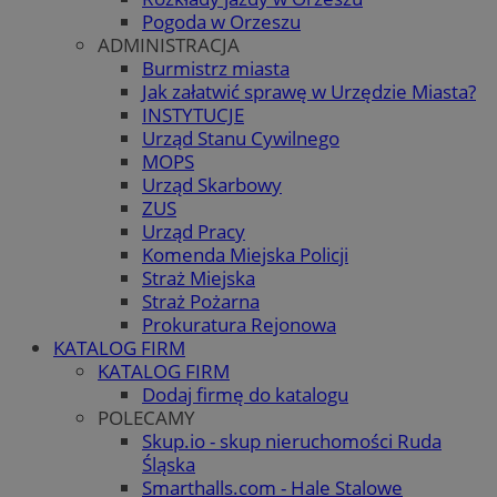
Pogoda w Orzeszu
ADMINISTRACJA
Burmistrz miasta
Jak załatwić sprawę w Urzędzie Miasta?
INSTYTUCJE
Urząd Stanu Cywilnego
MOPS
Urząd Skarbowy
ZUS
Urząd Pracy
Komenda Miejska Policji
Straż Miejska
Straż Pożarna
Prokuratura Rejonowa
KATALOG FIRM
KATALOG FIRM
Dodaj firmę do katalogu
POLECAMY
Skup.io - skup nieruchomości Ruda
Śląska
Smarthalls.com - Hale Stalowe