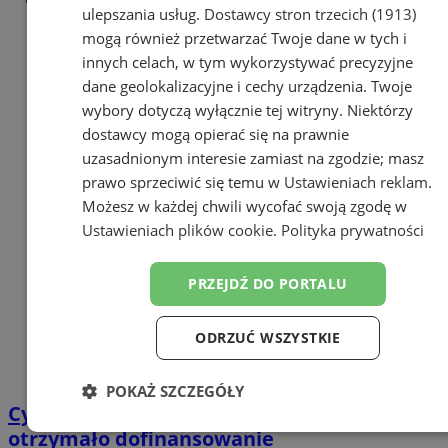
ulepszania usług.
Dostawcy stron trzecich (1913)
mogą również przetwarzać Twoje dane w tych i
innych celach, w tym wykorzystywać precyzyjne
dane geolokalizacyjne i cechy urządzenia. Twoje
wybory dotyczą wyłącznie tej witryny. Niektórzy
dostawcy mogą opierać się na prawnie
uzasadnionym interesie zamiast na zgodzie; masz
prawo sprzeciwić się temu w
Ustawieniach reklam
.
Możesz w każdej chwili wycofać swoją zgodę w
Ustawieniach plików cookie
.
Polityka prywatności
PRZEJDŹ DO PORTALU
ODRZUĆ WSZYSTKIE
POKAŻ SZCZEGÓŁY
Cyberbezpieczny Samorząd – Orzesze
Niezbędne
Wydajność
Targetowanie
otrzymało dofinansowanie