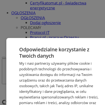
Certyfikatomat.pl - świadectwa
energetyczne
OGŁOSZENIA
OGŁOSZENIA
Dodaj ogłoszenie
POLECAMY
Protocol IT
Pracuj.pl - praca w Orzeszu
REKLAMA
WSPÓŁPRACA
Odpowiedzialne korzystanie z
Twoich danych
My i nasi partnerzy używamy plików cookie i
podobnych technologii do przechowywania i
uzyskiwania dostępu do informacji na Twoim
urządzeniu oraz do przetwarzania danych
osobowych, takich jak Twój adres IP, unikalne
Tag: Cyberbezpieczny Samorząd
identyfikatory i dane przeglądania, w celu
wyświetlania spersonalizowanych reklam i treści,
Cyberbezpieczny Samorząd (1)
pomiaru reklam i treści, analizy odbiorców oraz