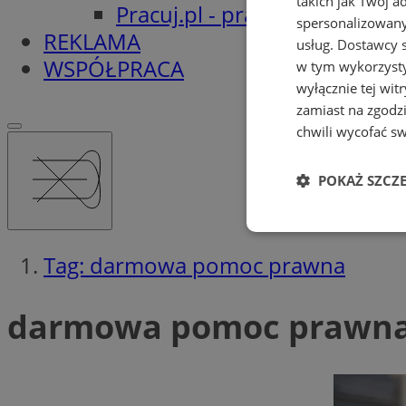
takich jak Twój a
Pracuj.pl - praca w Orzeszu
spersonalizowanyc
REKLAMA
usług.
Dostawcy s
WSPÓŁPRACA
w tym wykorzysty
wyłącznie tej wi
zamiast na zgodz
chwili wycofać s
POKAŻ SZCZ
Niezbędne
Tag: darmowa pomoc prawna
darmowa pomoc prawna 
Ni
Niezbędne pliki cook