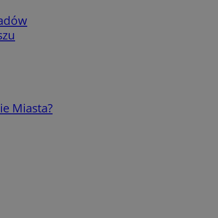
adów
szu
ie Miasta?