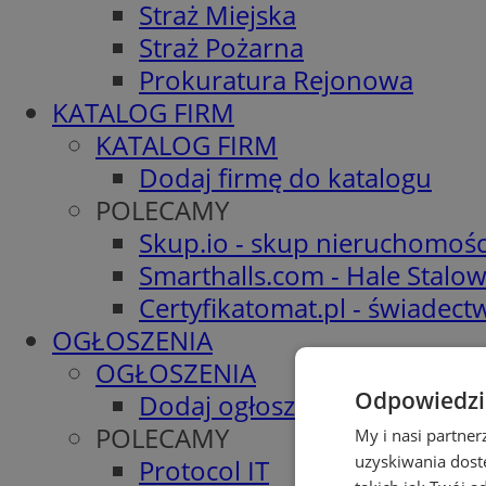
Straż Miejska
Straż Pożarna
Prokuratura Rejonowa
KATALOG FIRM
KATALOG FIRM
Dodaj firmę do katalogu
POLECAMY
Skup.io - skup nieruchomośc
Smarthalls.com - Hale Stalo
Certyfikatomat.pl - świadec
OGŁOSZENIA
OGŁOSZENIA
Odpowiedzia
Dodaj ogłoszenie
POLECAMY
My i nasi partne
uzyskiwania dost
Protocol IT