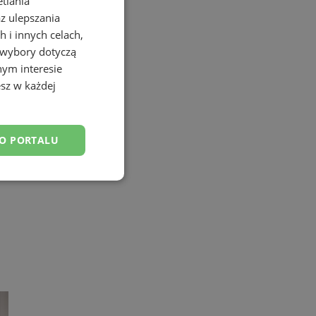
etlania
az ulepszania
 i innych celach,
 wybory dotyczą
nym interesie
sz w każdej
DO PORTALU
esklasyfikowane
ane
owanie użytkownika i