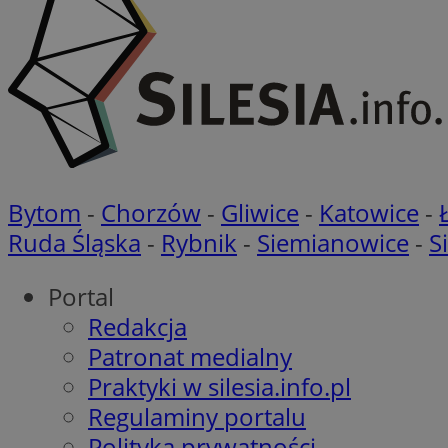
Nazwa
Nazwa
ustat_agfw3qpwXtz
Nazwa
ustat_8hezdrw6jXd
_clck
__gads
openstat_12e0dbc
Bytom
-
Chorzów
-
Gliwice
-
Katowice
-
openstat_gid
_ga
MR
Ruda Śląska
-
Rybnik
-
Siemianowice
-
S
openstat_axigzz1m6
ustat_Xljcjgyrsdcu
ANONCHK
Portal
__Secure-YNID
Redakcja
WMF-Uniq
Patronat medialny
_clsk
ustat_b6x6h2kseuk
__Secure-
ROLLOUT_TOKEN
Praktyki w silesia.info.pl
ustat_bl8Xwye1zkqx
Regulaminy portalu
ustat_bt5j7dtfgm4
_ga_1ZETYXEVYH
Polityka prywatności
ustat_yzw2k52aXskv