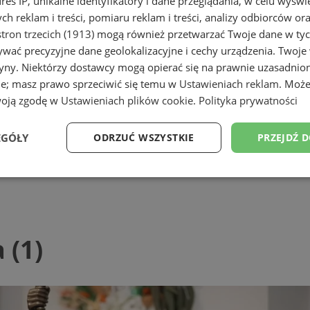
dres IP, unikalne identyfikatory i dane przeglądania, w celu wyświ
h reklam i treści, pomiaru reklam i treści, analizy odbiorców or
tron trzecich (1913)
mogą również przetwarzać Twoje dane w tych
wać precyzyjne dane geolokalizacyjne i cechy urządzenia. Twoje
tryny. Niektórzy dostawcy mogą opierać się na prawnie uzasadnio
ie; masz prawo sprzeciwić się temu w
Ustawieniach reklam
. Może
woją zgodę w
Ustawieniach plików cookie
.
Polityka prywatności
EGÓŁY
ODRZUĆ WSZYSTKIE
PRZEJDŹ 
Wydajność
Targetowanie
Funkcjonalność
Ni
(1)
ezbędne
Wydajność
Targetowanie
Funkcjonalność
Niesklasyfikow
ie umożliwiają korzystanie z podstawowych funkcji strony internetowej, takich jak log