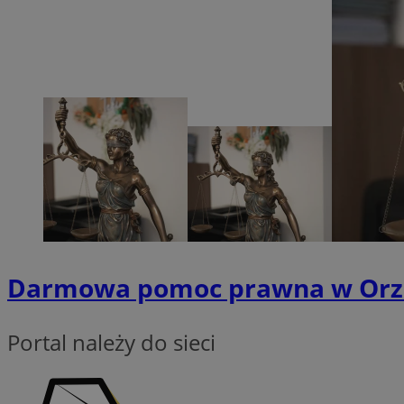
zarządzanie kontem. 
Nazwa
SessID
QeSessID
MvSessID
VISITOR_PRIVACY_
__cf_bm
Darmowa pomoc prawna w Orzesz
CookieScriptConse
Portal należy do sieci
__cf_bm