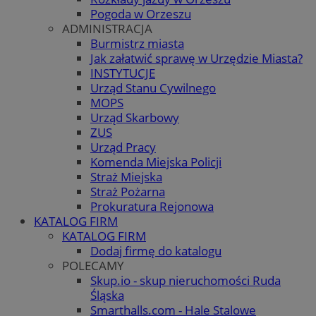
Pogoda w Orzeszu
ADMINISTRACJA
Burmistrz miasta
Jak załatwić sprawę w Urzędzie Miasta?
INSTYTUCJE
Urząd Stanu Cywilnego
MOPS
Urząd Skarbowy
ZUS
Urząd Pracy
Komenda Miejska Policji
Straż Miejska
Straż Pożarna
Prokuratura Rejonowa
KATALOG FIRM
KATALOG FIRM
Dodaj firmę do katalogu
POLECAMY
Skup.io - skup nieruchomości Ruda
Śląska
Smarthalls.com - Hale Stalowe