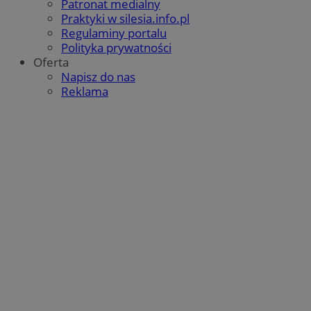
Patronat medialny
QeSessID
orzesze.com.pl
1 rok
Praktyki w silesia.info.pl
Regulaminy portalu
Polityka prywatności
Oferta
MvSessID
orzesze.com.pl
1 rok
Napisz do nas
Reklama
VISITOR_PRIVACY_METADATA
5 miesięcy 4
YouTube
tygodnie
.youtube.com
Google Privacy Policy