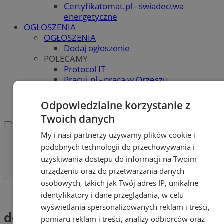
Certyfikatomat.pl - świadectwa
energetyczne
OGŁOSZENIA
OGŁOSZENIA
Dodaj ogłoszenie
POLECAMY
Protocol IT
Pracuj.pl - praca w Orzeszu
REKLAMA
WSPÓŁPRACA
Odpowiedzialne korzystanie z
Twoich danych
My i nasi partnerzy używamy plików cookie i
podobnych technologii do przechowywania i
uzyskiwania dostępu do informacji na Twoim
urządzeniu oraz do przetwarzania danych
osobowych, takich jak Twój adres IP, unikalne
Tag: deszcz
identyfikatory i dane przeglądania, w celu
wyświetlania spersonalizowanych reklam i treści,
deszcz (1)
pomiaru reklam i treści, analizy odbiorców oraz