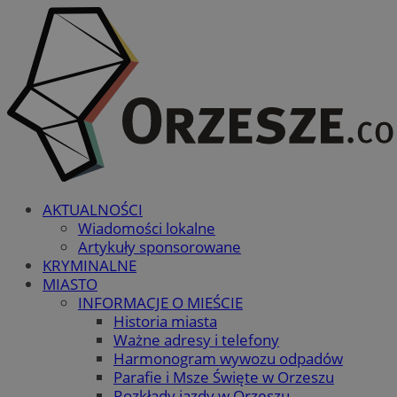
AKTUALNOŚCI
Wiadomości lokalne
Artykuły sponsorowane
KRYMINALNE
MIASTO
INFORMACJE O MIEŚCIE
Historia miasta
Ważne adresy i telefony
Harmonogram wywozu odpadów
Parafie i Msze Święte w Orzeszu
Rozkłady jazdy w Orzeszu