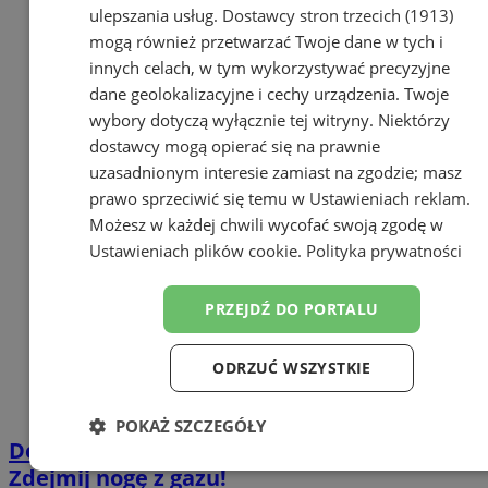
ulepszania usług.
Dostawcy stron trzecich (1913)
mogą również przetwarzać Twoje dane w tych i
innych celach, w tym wykorzystywać precyzyjne
dane geolokalizacyjne i cechy urządzenia. Twoje
wybory dotyczą wyłącznie tej witryny. Niektórzy
dostawcy mogą opierać się na prawnie
uzasadnionym interesie zamiast na zgodzie; masz
prawo sprzeciwić się temu w
Ustawieniach reklam
.
Możesz w każdej chwili wycofać swoją zgodę w
Ustawieniach plików cookie
.
Polityka prywatności
PRZEJDŹ DO PORTALU
ODRZUĆ WSZYSTKIE
POKAŻ SZCZEGÓŁY
Deszczowa pogoda to śliska nawierzchnia.
Niezbędne
Wydajność
Targetowanie
Zdejmij nogę z gazu!