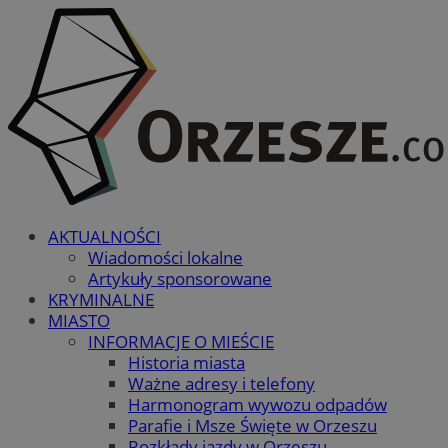
AKTUALNOŚCI
Wiadomości lokalne
Artykuły sponsorowane
KRYMINALNE
MIASTO
INFORMACJE O MIEŚCIE
Historia miasta
Ważne adresy i telefony
Harmonogram wywozu odpadów
Parafie i Msze Święte w Orzeszu
Rozkłady jazdy w Orzeszu