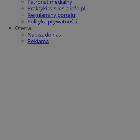
Patronat medialny
QeSessID
orzesze.com.pl
1 rok
Praktyki w silesia.info.pl
Regulaminy portalu
Polityka prywatności
Oferta
MvSessID
orzesze.com.pl
1 rok
Napisz do nas
Reklama
VISITOR_PRIVACY_METADATA
5 miesięcy 4
YouTube
tygodnie
.youtube.com
Google Privacy Policy