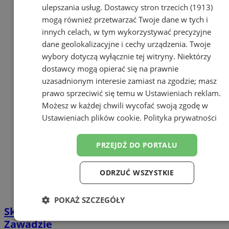
ulepszania usług.
Dostawcy stron trzecich (1913)
mogą również przetwarzać Twoje dane w tych i
innych celach, w tym wykorzystywać precyzyjne
dane geolokalizacyjne i cechy urządzenia. Twoje
wybory dotyczą wyłącznie tej witryny. Niektórzy
dostawcy mogą opierać się na prawnie
uzasadnionym interesie zamiast na zgodzie; masz
prawo sprzeciwić się temu w
Ustawieniach reklam
.
Możesz w każdej chwili wycofać swoją zgodę w
Ustawieniach plików cookie
.
Polityka prywatności
PRZEJDŹ DO PORTALU
ODRZUĆ WSZYSTKIE
POKAŻ SZCZEGÓŁY
Skocz w lato! Dzień Dziecka w Orzeszu-
Niezbędne
Wydajność
Targetowanie
Zawadzie