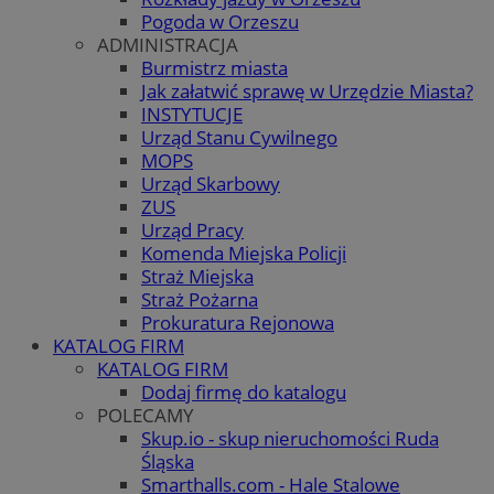
Pogoda w Orzeszu
ADMINISTRACJA
Burmistrz miasta
Jak załatwić sprawę w Urzędzie Miasta?
INSTYTUCJE
Urząd Stanu Cywilnego
MOPS
Urząd Skarbowy
ZUS
Urząd Pracy
Komenda Miejska Policji
Straż Miejska
Straż Pożarna
Prokuratura Rejonowa
KATALOG FIRM
KATALOG FIRM
Dodaj firmę do katalogu
POLECAMY
Skup.io - skup nieruchomości Ruda
Śląska
Smarthalls.com - Hale Stalowe