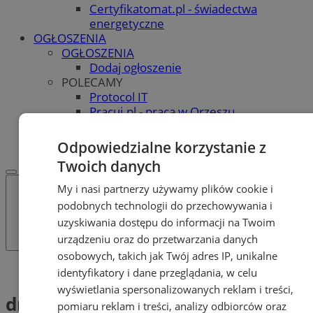
Certyfikatomat.pl - świadectwa
energetyczne
OGŁOSZENIA
OGŁOSZENIA
Dodaj ogłoszenie
POLECAMY
Protocol IT
Pracuj.pl - praca w Orzeszu
REKLAMA
WSPÓŁPRACA
Odpowiedzialne korzystanie z
Twoich danych
My i nasi partnerzy używamy plików cookie i
podobnych technologii do przechowywania i
uzyskiwania dostępu do informacji na Twoim
urządzeniu oraz do przetwarzania danych
osobowych, takich jak Twój adres IP, unikalne
Tag: dmuchańce
identyfikatory i dane przeglądania, w celu
wyświetlania spersonalizowanych reklam i treści,
dmuchańce (1)
pomiaru reklam i treści, analizy odbiorców oraz