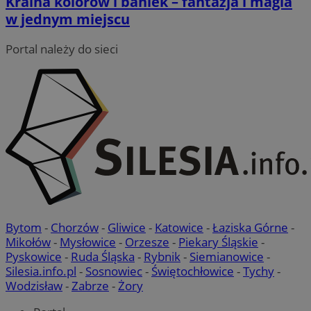
Kraina kolorów i baniek – fantazja i magia
w jednym miejscu
Niezbędne
Wydajność
Targetowanie
Portal należy do sieci
Funkcjonalność
Niesklasyfikowane
Niezbędne pliki cookie umożliwiają korzystanie z podstawowych
funkcji strony internetowej, takich jak logowanie użytkownika i
zarządzanie kontem. Bez niezbędnych plików cookie nie można
prawidłowo korzystać ze strony internetowej.
Provider
/
Okres
Nazwa
Domena
przechowywani
SessID
orzesze.com.pl
1 rok
QeSessID
orzesze.com.pl
1 rok
Bytom
-
Chorzów
-
Gliwice
-
Katowice
-
Łaziska Górne
-
Mikołów
-
Mysłowice
-
Orzesze
-
Piekary Śląskie
-
Pyskowice
-
Ruda Śląska
-
Rybnik
-
Siemianowice
-
MvSessID
orzesze.com.pl
1 rok
Silesia.info.pl
-
Sosnowiec
-
Świętochłowice
-
Tychy
-
Wodzisław
-
Zabrze
-
Żory
VISITOR_PRIVACY_METADATA
5 miesięcy 4
YouTube