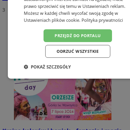
prawo sprzeciwić się temu w
Ustawieniach reklam
.
3
Możesz w każdej chwili wycofać swoją zgodę w
Ustawieniach plików cookie
.
Polityka prywatności
PRZEJDŹ DO PORTALU
ODRZUĆ WSZYSTKIE
POKAŻ SZCZEGÓŁY
Niezbędne
Wydajność
Targetowanie
Funkcjonalność
Niesklasyfikowane