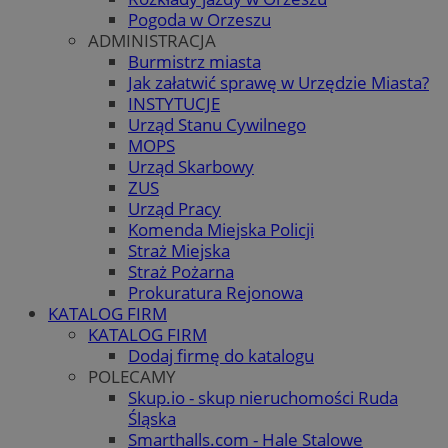
Pogoda w Orzeszu
ADMINISTRACJA
Burmistrz miasta
Jak załatwić sprawę w Urzędzie Miasta?
INSTYTUCJE
Urząd Stanu Cywilnego
MOPS
Urząd Skarbowy
ZUS
Urząd Pracy
Komenda Miejska Policji
Straż Miejska
Straż Pożarna
Prokuratura Rejonowa
KATALOG FIRM
KATALOG FIRM
Dodaj firmę do katalogu
POLECAMY
Skup.io - skup nieruchomości Ruda
Śląska
Smarthalls.com - Hale Stalowe