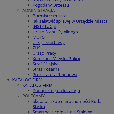
Pogoda w Orzeszu
ADMINISTRACJA
Burmistrz miasta
Jak załatwić sprawę w Urzędzie Miasta?
INSTYTUCJE
Urząd Stanu Cywilnego
MOPS
Urząd Skarbowy
ZUS
Urząd Pracy
Komenda Miejska Policji
Straż Miejska
Straż Pożarna
Prokuratura Rejonowa
KATALOG FIRM
KATALOG FIRM
Dodaj firmę do katalogu
POLECAMY
Skup.io - skup nieruchomości Ruda
Śląska
Smarthalls.com - Hale Stalowe