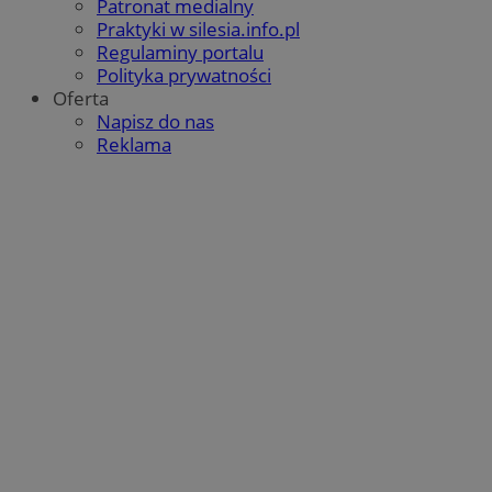
Patronat medialny
QeSessID
orzesze.com.pl
1 rok
Praktyki w silesia.info.pl
Regulaminy portalu
Polityka prywatności
Oferta
MvSessID
orzesze.com.pl
1 rok
Napisz do nas
Reklama
VISITOR_PRIVACY_METADATA
5 miesięcy 4
YouTube
tygodnie
.youtube.com
Google Privacy Policy