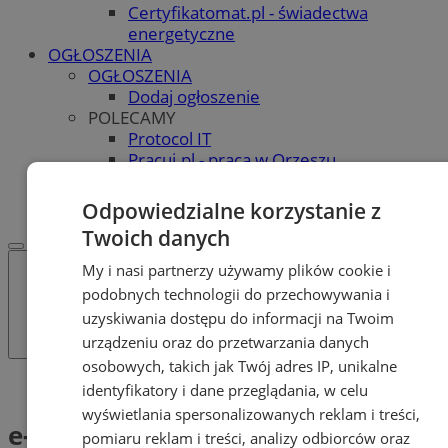
Certyfikatomat.pl - świadectwa
energetyczne
OGŁOSZENIA
OGŁOSZENIA
Dodaj ogłoszenie
POLECAMY
Protocol IT
Pracuj.pl - praca w Orzeszu
REKLAMA
WSPÓŁPRACA
Odpowiedzialne korzystanie z
Twoich danych
My i nasi partnerzy używamy plików cookie i
podobnych technologii do przechowywania i
uzyskiwania dostępu do informacji na Twoim
urządzeniu oraz do przetwarzania danych
osobowych, takich jak Twój adres IP, unikalne
Tag: e-Doręczenia
identyfikatory i dane przeglądania, w celu
wyświetlania spersonalizowanych reklam i treści,
e-Doręczenia (1)
pomiaru reklam i treści, analizy odbiorców oraz