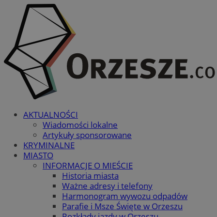
AKTUALNOŚCI
Wiadomości lokalne
Artykuły sponsorowane
KRYMINALNE
MIASTO
INFORMACJE O MIEŚCIE
Historia miasta
Ważne adresy i telefony
Harmonogram wywozu odpadów
Parafie i Msze Święte w Orzeszu
Rozkłady jazdy w Orzeszu