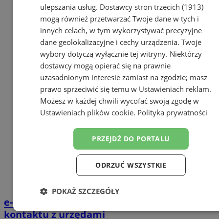
ulepszania usług.
Dostawcy stron trzecich (1913)
mogą również przetwarzać Twoje dane w tych i
innych celach, w tym wykorzystywać precyzyjne
dane geolokalizacyjne i cechy urządzenia. Twoje
wybory dotyczą wyłącznie tej witryny. Niektórzy
dostawcy mogą opierać się na prawnie
uzasadnionym interesie zamiast na zgodzie; masz
prawo sprzeciwić się temu w
Ustawieniach reklam
.
Możesz w każdej chwili wycofać swoją zgodę w
Ustawieniach plików cookie
.
Polityka prywatności
PRZEJDŹ DO PORTALU
ODRZUĆ WSZYSTKIE
POKAŻ SZCZEGÓŁY
e-Doręczenia od 2026 roku. Nowy standard
Niezbędne
Wydajność
Targetowanie
kontaktu z urzędami