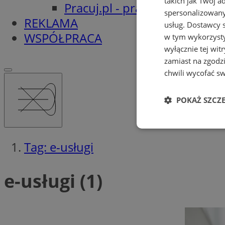
takich jak Twój a
Pracuj.pl - praca w Orzeszu
spersonalizowanyc
REKLAMA
usług.
Dostawcy s
WSPÓŁPRACA
w tym wykorzysty
wyłącznie tej wi
zamiast na zgodz
chwili wycofać s
POKAŻ SZCZ
Niezbędne
Tag: e-usługi
e-usługi (1)
Ni
Niezbędne pliki cook