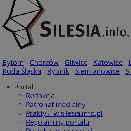
Nazwa
Nazwa
ustat_agfw3qpwXtz
Nazwa
ustat_8hezdrw6jXd
_clck
__gads
openstat_12e0dbc
Bytom
-
Chorzów
-
Gliwice
-
Katowice
-
openstat_gid
_ga
MR
Ruda Śląska
-
Rybnik
-
Siemianowice
-
S
openstat_axigzz1m6
ustat_Xljcjgyrsdcu
ANONCHK
Portal
__Secure-YNID
Redakcja
WMF-Uniq
Patronat medialny
_clsk
ustat_b6x6h2kseuk
__Secure-
ROLLOUT_TOKEN
Praktyki w silesia.info.pl
ustat_bl8Xwye1zkqx
Regulaminy portalu
ustat_bt5j7dtfgm4
_ga_1ZETYXEVYH
Polityka prywatności
ustat_yzw2k52aXskv