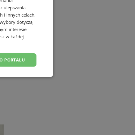
etlania
az ulepszania
 i innych celach,
 wybory dotyczą
nym interesie
sz w każdej
DO PORTALU
esklasyfikowane
ane
owanie użytkownika i