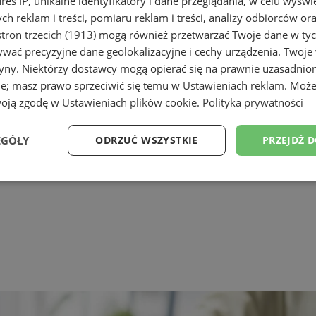
dres IP, unikalne identyfikatory i dane przeglądania, w celu wyświ
h reklam i treści, pomiaru reklam i treści, analizy odbiorców or
tron trzecich (1913)
mogą również przetwarzać Twoje dane w tych
wać precyzyjne dane geolokalizacyjne i cechy urządzenia. Twoje
tryny. Niektórzy dostawcy mogą opierać się na prawnie uzasadnio
ie; masz prawo sprzeciwić się temu w
Ustawieniach reklam
. Może
woją zgodę w
Ustawieniach plików cookie
.
Polityka prywatności
EGÓŁY
ODRZUĆ WSZYSTKIE
PRZEJDŹ 
Wydajność
Targetowanie
Funkcjonalność
Ni
ezbędne
Wydajność
Targetowanie
Funkcjonalność
Niesklasyfikow
ie umożliwiają korzystanie z podstawowych funkcji strony internetowej, takich jak log