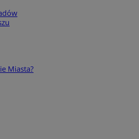
adów
szu
ie Miasta?