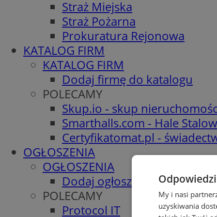
Straż Miejska
Straż Pożarna
Prokuratura Rejonowa
KATALOG FIRM
KATALOG FIRM
Dodaj firmę do katalogu
POLECAMY
Skup.io - skup nieruchomośc
Smarthalls.com - Hale Stalo
Certyfikatomat.pl - świadec
OGŁOSZENIA
OGŁOSZENIA
Odpowiedzia
Dodaj ogłoszenie
POLECAMY
My i nasi partne
uzyskiwania dost
Protocol IT