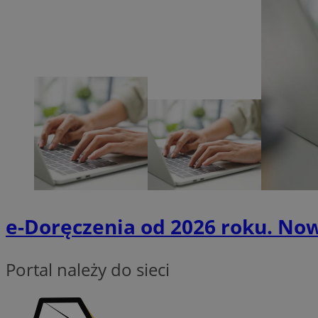
zarządzanie kontem. 
Nazwa
SessID
QeSessID
MvSessID
VISITOR_PRIVACY_
__cf_bm
e-Doręczenia od 2026 roku. No
CookieScriptConse
Portal należy do sieci
__cf_bm