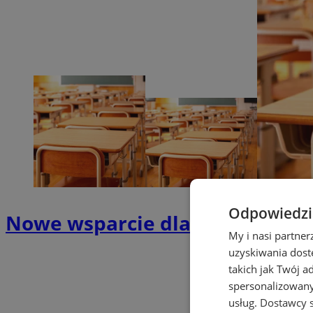
Odpowiedzia
Nowe wsparcie dla uczniów z U
My i nasi partne
uzyskiwania dost
takich jak Twój a
spersonalizowanyc
usług.
Dostawcy s