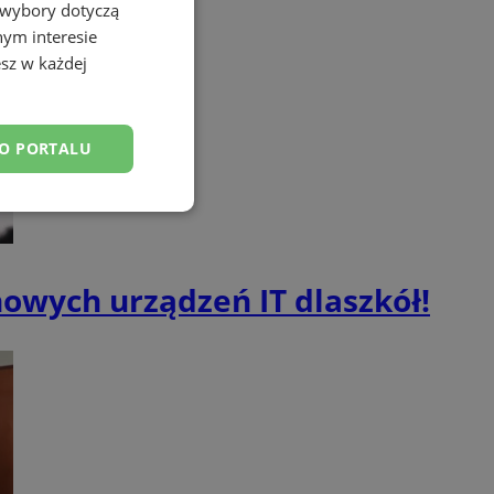
 wybory dotyczą
nym interesie
sz w każdej
DO PORTALU
esklasyfikowane
owych urządzeń IT dlaszkół!
ane
owanie użytkownika i
j.