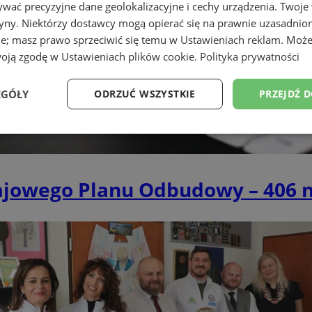
wać precyzyjne dane geolokalizacyjne i cechy urządzenia. Twoje
tryny. Niektórzy dostawcy mogą opierać się na prawnie uzasadnio
ie; masz prawo sprzeciwić się temu w
Ustawieniach reklam
. Może
woją zgodę w
Ustawieniach plików cookie
.
Polityka prywatności
EGÓŁY
ODRZUĆ WSZYSTKIE
PRZEJDŹ 
Wydajność
Targetowanie
Funkcjonalność
Ni
ajowego Planu Odbudowy – 406 n
ezbędne
Wydajność
Targetowanie
Funkcjonalność
Niesklasyfikow
ie umożliwiają korzystanie z podstawowych funkcji strony internetowej, takich jak log
Bez niezbędnych plików cookie nie można prawidłowo korzystać ze strony internetowe
Provider
/
Okres
Opis
Domena
przechowywania