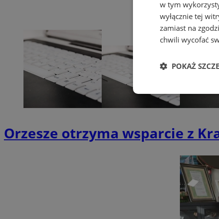
w tym wykorzysty
wyłącznie tej wi
zamiast na zgodz
chwili wycofać s
POKAŻ SZCZ
Niezbędne
Orzesze otrzyma wsparcie z Kr
Ni
Niezbędne pliki cook
zarządzanie kontem. 
Nazwa