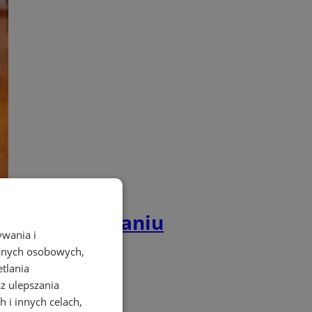
i dofinansowaniu
ywania i
danych osobowych,
etlania
az ulepszania
 i innych celach,