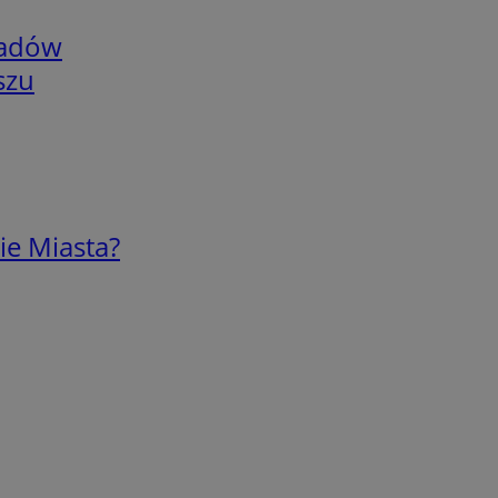
adów
szu
ie Miasta?