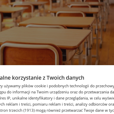
lne korzystanie z Twoich danych
krainy w szkołach Orzesza dzięk
rzy używamy plików cookie i podobnych technologii do przechow
ępu do informacji na Twoim urządzeniu oraz do przetwarzania 
dres IP, unikalne identyfikatory i dane przeglądania, w celu wyświ
h reklam i treści, pomiaru reklam i treści, analizy odbiorców or
tron trzecich (1913)
mogą również przetwarzać Twoje dane w tych