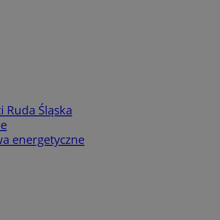
i Ruda Śląska
we
twa energetyczne