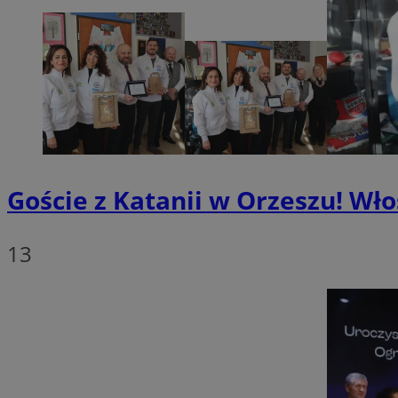
SessID
QeSessID
MvSessID
VISITOR_PRIVACY_
Goście z Katanii w Orzeszu! Wł
__cf_bm
13
CookieScriptConse
__cf_bm