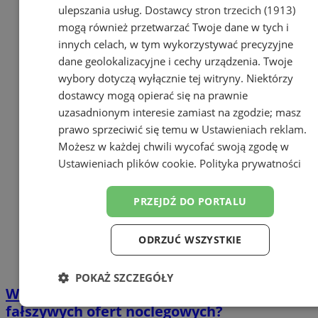
ulepszania usług.
Dostawcy stron trzecich (1913)
mogą również przetwarzać Twoje dane w tych i
innych celach, w tym wykorzystywać precyzyjne
dane geolokalizacyjne i cechy urządzenia. Twoje
wybory dotyczą wyłącznie tej witryny. Niektórzy
dostawcy mogą opierać się na prawnie
uzasadnionym interesie zamiast na zgodzie; masz
prawo sprzeciwić się temu w
Ustawieniach reklam
.
Możesz w każdej chwili wycofać swoją zgodę w
Ustawieniach plików cookie
.
Polityka prywatności
PRZEJDŹ DO PORTALU
ODRZUĆ WSZYSTKIE
POKAŻ SZCZEGÓŁY
Wakacyjne oszustwa – jak uniknąć
Niezbędne
Wydajność
Targetowanie
fałszywych ofert noclegowych?