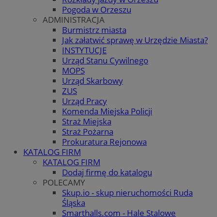
Pogoda w Orzeszu
ADMINISTRACJA
Burmistrz miasta
Jak załatwić sprawę w Urzędzie Miasta?
INSTYTUCJE
Urząd Stanu Cywilnego
MOPS
Urząd Skarbowy
ZUS
Urząd Pracy
Komenda Miejska Policji
Straż Miejska
Straż Pożarna
Prokuratura Rejonowa
KATALOG FIRM
KATALOG FIRM
Dodaj firmę do katalogu
POLECAMY
Skup.io - skup nieruchomości Ruda
Śląska
Smarthalls.com - Hale Stalowe