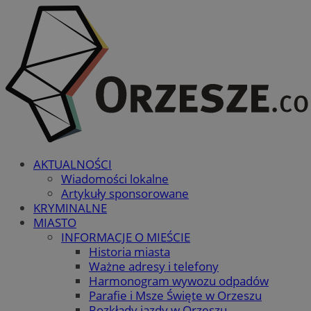
AKTUALNOŚCI
Wiadomości lokalne
Artykuły sponsorowane
KRYMINALNE
MIASTO
INFORMACJE O MIEŚCIE
Historia miasta
Ważne adresy i telefony
Harmonogram wywozu odpadów
Parafie i Msze Święte w Orzeszu
Rozkłady jazdy w Orzeszu