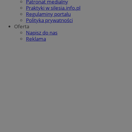
Patronat medialny
QeSessID
orzesze.com.pl
1 rok
Praktyki w silesia.info.pl
Regulaminy portalu
Polityka prywatności
Oferta
MvSessID
orzesze.com.pl
1 rok
Napisz do nas
Reklama
VISITOR_PRIVACY_METADATA
5 miesięcy 4
YouTube
tygodnie
.youtube.com
Google Privacy Policy