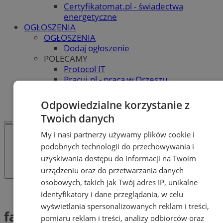
Certyfikatomat.pl - świadectwa
energetyczne
OGŁOSZENIA
OGŁOSZENIA
Dodaj ogłoszenie
POLECAMY
Protocol IT
Pracuj.pl - praca w Orzeszu
REKLAMA
WSPÓŁPRACA
Odpowiedzialne korzystanie z
Twoich danych
My i nasi partnerzy używamy plików cookie i
podobnych technologii do przechowywania i
uzyskiwania dostępu do informacji na Twoim
urządzeniu oraz do przetwarzania danych
osobowych, takich jak Twój adres IP, unikalne
Tag: fałszywe oferty
identyfikatory i dane przeglądania, w celu
wyświetlania spersonalizowanych reklam i treści,
fałszywe oferty (1)
pomiaru reklam i treści, analizy odbiorców oraz