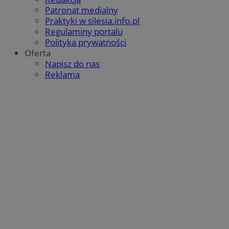
Patronat medialny
QeSessID
orzesze.com.pl
1 rok
Praktyki w silesia.info.pl
Regulaminy portalu
Polityka prywatności
MvSessID
orzesze.com.pl
1 rok
Oferta
Napisz do nas
Reklama
VISITOR_PRIVACY_METADATA
5 miesięcy 4
YouTube
tygodnie
.youtube.com
Google Privacy Policy