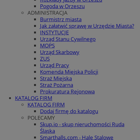
Pogoda w Orzeszu
ADMINISTRACJA
Burmistrz miasta
Jak załatwić sprawę w Urzędzie Miasta?
INSTYTUCJE
Urząd Stanu Cywilnego
MOPS
Urząd Skarbowy
ZUS
Urząd Pracy
Komenda Miejska Policji
Straż Miejska
Straż Pożarna
Prokuratura Rejonowa
KATALOG FIRM
KATALOG FIRM
Dodaj firmę do katalogu
POLECAMY
Skup.io - skup nieruchomości Ruda
Śląska
Smarthalls.com - Hale Stalowe