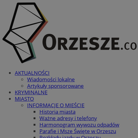
AKTUALNOŚCI
Wiadomości lokalne
Artykuły sponsorowane
KRYMINALNE
MIASTO
INFORMACJE O MIEŚCIE
Historia miasta
Ważne adresy i telefony
Harmonogram wywozu odpadów
Parafie i Msze Święte w Orzeszu
Rozkłady jazdy w Orzeszu