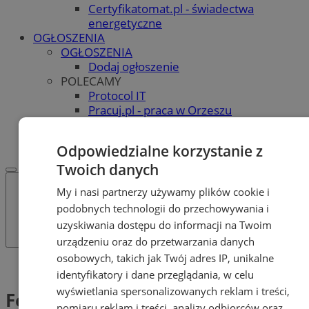
Certyfikatomat.pl - świadectwa
energetyczne
OGŁOSZENIA
OGŁOSZENIA
Dodaj ogłoszenie
POLECAMY
Protocol IT
Pracuj.pl - praca w Orzeszu
REKLAMA
WSPÓŁPRACA
Odpowiedzialne korzystanie z
Twoich danych
My i nasi partnerzy używamy plików cookie i
podobnych technologii do przechowywania i
uzyskiwania dostępu do informacji na Twoim
urządzeniu oraz do przetwarzania danych
osobowych, takich jak Twój adres IP, unikalne
Tag: Ferie w bibliotece
identyfikatory i dane przeglądania, w celu
wyświetlania spersonalizowanych reklam i treści,
Ferie w bibliotece (1)
pomiaru reklam i treści, analizy odbiorców oraz