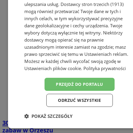
ulepszania usług.
Dostawcy stron trzecich (1913)
mogą również przetwarzać Twoje dane w tych i
innych celach, w tym wykorzystywać precyzyjne
dane geolokalizacyjne i cechy urządzenia. Twoje
wybory dotyczą wyłącznie tej witryny. Niektórzy
dostawcy mogą opierać się na prawnie
uzasadnionym interesie zamiast na zgodzie; masz
prawo sprzeciwić się temu w
Ustawieniach reklam
.
Możesz w każdej chwili wycofać swoją zgodę w
Ustawieniach plików cookie
.
Polityka prywatności
PRZEJDŹ DO PORTALU
ODRZUĆ WSZYSTKIE
POKAŻ SZCZEGÓŁY
300 tysięcy złotych na modernizację placu
Niezbędne
Wydajność
Targetowanie
zabaw w Orzeszu