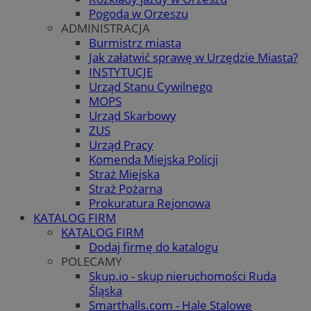
Pogoda w Orzeszu
ADMINISTRACJA
Burmistrz miasta
Jak załatwić sprawę w Urzędzie Miasta?
INSTYTUCJE
Urząd Stanu Cywilnego
MOPS
Urząd Skarbowy
ZUS
Urząd Pracy
Komenda Miejska Policji
Straż Miejska
Straż Pożarna
Prokuratura Rejonowa
KATALOG FIRM
KATALOG FIRM
Dodaj firmę do katalogu
POLECAMY
Skup.io - skup nieruchomości Ruda
Śląska
Smarthalls.com - Hale Stalowe