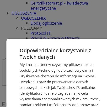
Certyfikatomat.pl - świadectwa
energetyczne
OGŁOSZENIA
OGŁOSZENIA
Dodaj ogłoszenie
POLECAMY
Protocol IT
Pracuj.pl - praca w Orzeszu
REKLAMA
WSPÓŁPRACA
Odpowiedzialne korzystanie z
Twoich danych
My i nasi partnerzy używamy plików cookie i
podobnych technologii do przechowywania i
uzyskiwania dostępu do informacji na Twoim
urządzeniu oraz do przetwarzania danych
osobowych, takich jak Twój adres IP, unikalne
Tag: Fundusz Pracy
identyfikatory i dane przeglądania, w celu
wyświetlania spersonalizowanych reklam i treści,
Fundusz Pracy (1)
pomiaru reklam i treści, analizy odbiorców oraz