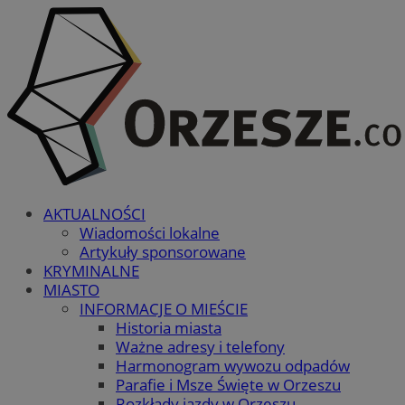
AKTUALNOŚCI
Wiadomości lokalne
Artykuły sponsorowane
KRYMINALNE
MIASTO
INFORMACJE O MIEŚCIE
Historia miasta
Ważne adresy i telefony
Harmonogram wywozu odpadów
Parafie i Msze Święte w Orzeszu
Rozkłady jazdy w Orzeszu