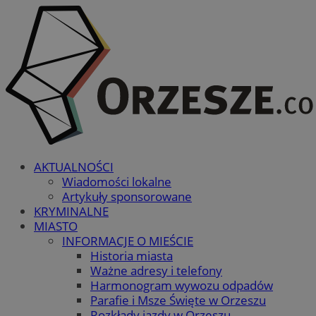
AKTUALNOŚCI
Wiadomości lokalne
Artykuły sponsorowane
KRYMINALNE
MIASTO
INFORMACJE O MIEŚCIE
Historia miasta
Ważne adresy i telefony
Harmonogram wywozu odpadów
Parafie i Msze Święte w Orzeszu
Rozkłady jazdy w Orzeszu