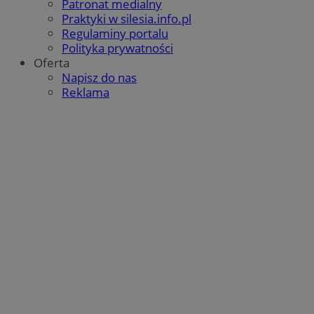
Patronat medialny
QeSessID
orzesze.com.pl
1 rok
Praktyki w silesia.info.pl
Regulaminy portalu
Polityka prywatności
Oferta
MvSessID
orzesze.com.pl
1 rok
Napisz do nas
Reklama
VISITOR_PRIVACY_METADATA
5 miesięcy 4
YouTube
tygodnie
.youtube.com
Google Privacy Policy