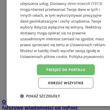
ulepszania usług.
Dostawcy stron trzecich (1913)
mogą również przetwarzać Twoje dane w tych i
innych celach, w tym wykorzystywać precyzyjne
dane geolokalizacyjne i cechy urządzenia. Twoje
wybory dotyczą wyłącznie tej witryny. Niektórzy
dostawcy mogą opierać się na prawnie
uzasadnionym interesie zamiast na zgodzie; masz
prawo sprzeciwić się temu w
Ustawieniach reklam
.
Możesz w każdej chwili wycofać swoją zgodę w
Ustawieniach plików cookie
.
Polityka prywatności
PRZEJDŹ DO PORTALU
ODRZUĆ WSZYSTKIE
POKAŻ SZCZEGÓŁY
Oszustwa przedświąteczne: Uwaga na
Niezbędne
Wydajność
Targetowanie
fałszywe wiadomości od InPost