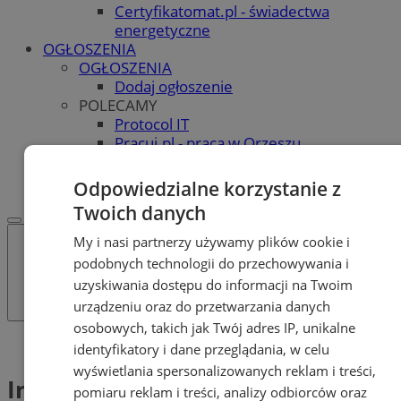
Certyfikatomat.pl - świadectwa
energetyczne
OGŁOSZENIA
OGŁOSZENIA
Dodaj ogłoszenie
POLECAMY
Protocol IT
Pracuj.pl - praca w Orzeszu
REKLAMA
WSPÓŁPRACA
Odpowiedzialne korzystanie z
Twoich danych
My i nasi partnerzy używamy plików cookie i
podobnych technologii do przechowywania i
uzyskiwania dostępu do informacji na Twoim
urządzeniu oraz do przetwarzania danych
osobowych, takich jak Twój adres IP, unikalne
Tag: InPost
identyfikatory i dane przeglądania, w celu
wyświetlania spersonalizowanych reklam i treści,
InPost (1)
pomiaru reklam i treści, analizy odbiorców oraz