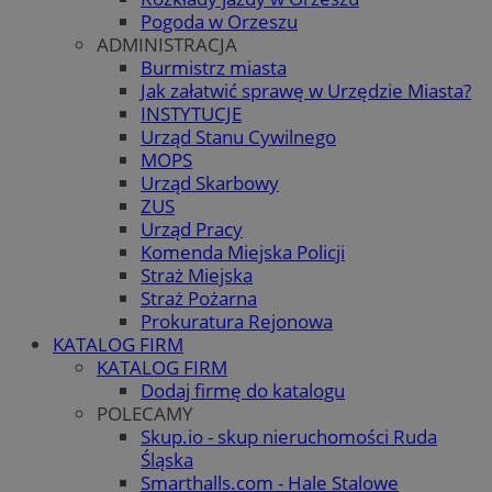
Pogoda w Orzeszu
ADMINISTRACJA
Burmistrz miasta
Jak załatwić sprawę w Urzędzie Miasta?
INSTYTUCJE
Urząd Stanu Cywilnego
MOPS
Urząd Skarbowy
ZUS
Urząd Pracy
Komenda Miejska Policji
Straż Miejska
Straż Pożarna
Prokuratura Rejonowa
KATALOG FIRM
KATALOG FIRM
Dodaj firmę do katalogu
POLECAMY
Skup.io - skup nieruchomości Ruda
Śląska
Smarthalls.com - Hale Stalowe