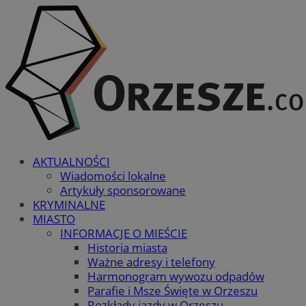
AKTUALNOŚCI
Wiadomości lokalne
Artykuły sponsorowane
KRYMINALNE
MIASTO
INFORMACJE O MIEŚCIE
Historia miasta
Ważne adresy i telefony
Harmonogram wywozu odpadów
Parafie i Msze Święte w Orzeszu
Rozkłady jazdy w Orzeszu