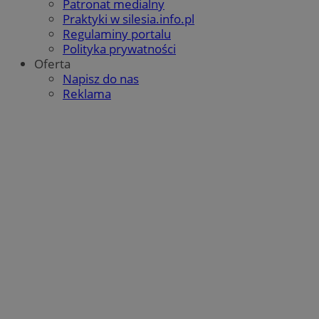
Patronat medialny
QeSessID
orzesze.com.pl
1 rok
Praktyki w silesia.info.pl
Regulaminy portalu
Polityka prywatności
Oferta
MvSessID
orzesze.com.pl
1 rok
Napisz do nas
Reklama
VISITOR_PRIVACY_METADATA
5 miesięcy 4
YouTube
tygodnie
.youtube.com
Google Privacy Policy