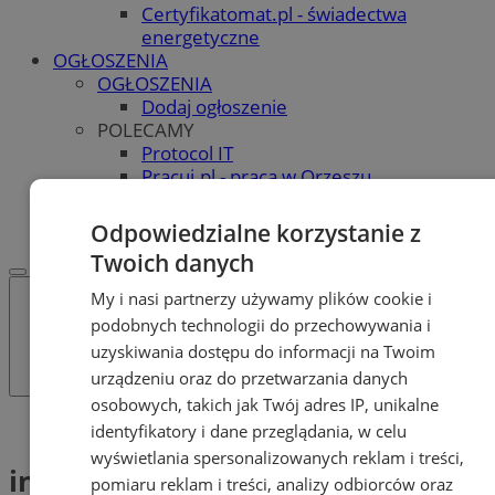
Certyfikatomat.pl - świadectwa
energetyczne
OGŁOSZENIA
OGŁOSZENIA
Dodaj ogłoszenie
POLECAMY
Protocol IT
Pracuj.pl - praca w Orzeszu
REKLAMA
WSPÓŁPRACA
Odpowiedzialne korzystanie z
Twoich danych
My i nasi partnerzy używamy plików cookie i
podobnych technologii do przechowywania i
uzyskiwania dostępu do informacji na Twoim
urządzeniu oraz do przetwarzania danych
osobowych, takich jak Twój adres IP, unikalne
Tag: interwencja
identyfikatory i dane przeglądania, w celu
wyświetlania spersonalizowanych reklam i treści,
interwencja (1)
pomiaru reklam i treści, analizy odbiorców oraz