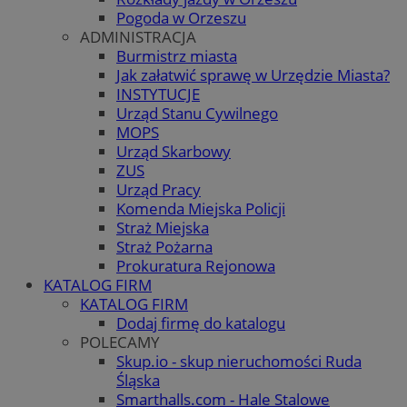
Pogoda w Orzeszu
ADMINISTRACJA
Burmistrz miasta
Jak załatwić sprawę w Urzędzie Miasta?
INSTYTUCJE
Urząd Stanu Cywilnego
MOPS
Urząd Skarbowy
ZUS
Urząd Pracy
Komenda Miejska Policji
Straż Miejska
Straż Pożarna
Prokuratura Rejonowa
KATALOG FIRM
KATALOG FIRM
Dodaj firmę do katalogu
POLECAMY
Skup.io - skup nieruchomości Ruda
Śląska
Smarthalls.com - Hale Stalowe