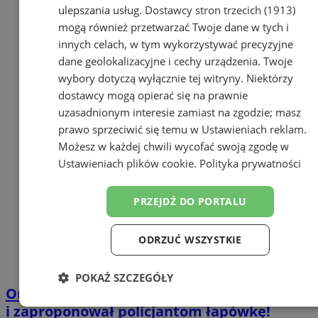
ulepszania usług.
Dostawcy stron trzecich (1913)
mogą również przetwarzać Twoje dane w tych i
innych celach, w tym wykorzystywać precyzyjne
dane geolokalizacyjne i cechy urządzenia. Twoje
wybory dotyczą wyłącznie tej witryny. Niektórzy
dostawcy mogą opierać się na prawnie
uzasadnionym interesie zamiast na zgodzie; masz
prawo sprzeciwić się temu w
Ustawieniach reklam
.
Możesz w każdej chwili wycofać swoją zgodę w
Ustawieniach plików cookie
.
Polityka prywatności
PRZEJDŹ DO PORTALU
ODRZUĆ WSZYSTKIE
POKAŻ SZCZEGÓŁY
Orzesze: Nietrzeźwy opiekował się dziećmi
Niezbędne
Wydajność
Targetowanie
i zaproponował policjantom łapówkę!