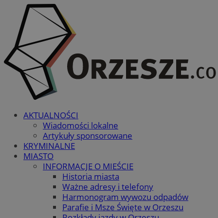
AKTUALNOŚCI
Wiadomości lokalne
Artykuły sponsorowane
KRYMINALNE
MIASTO
INFORMACJE O MIEŚCIE
Historia miasta
Ważne adresy i telefony
Harmonogram wywozu odpadów
Parafie i Msze Święte w Orzeszu
Rozkłady jazdy w Orzeszu