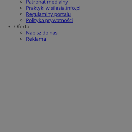
Patronat medialny
QeSessID
orzesze.com.pl
1 rok
Praktyki w silesia.info.pl
Regulaminy portalu
Polityka prywatności
Oferta
MvSessID
orzesze.com.pl
1 rok
Napisz do nas
Reklama
VISITOR_PRIVACY_METADATA
5 miesięcy 4
YouTube
tygodnie
.youtube.com
Google Privacy Policy