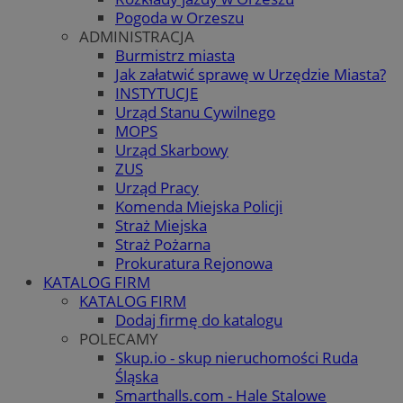
Pogoda w Orzeszu
ADMINISTRACJA
Burmistrz miasta
Jak załatwić sprawę w Urzędzie Miasta?
INSTYTUCJE
Urząd Stanu Cywilnego
MOPS
Urząd Skarbowy
ZUS
Urząd Pracy
Komenda Miejska Policji
Straż Miejska
Straż Pożarna
Prokuratura Rejonowa
KATALOG FIRM
KATALOG FIRM
Dodaj firmę do katalogu
POLECAMY
Skup.io - skup nieruchomości Ruda
Śląska
Smarthalls.com - Hale Stalowe