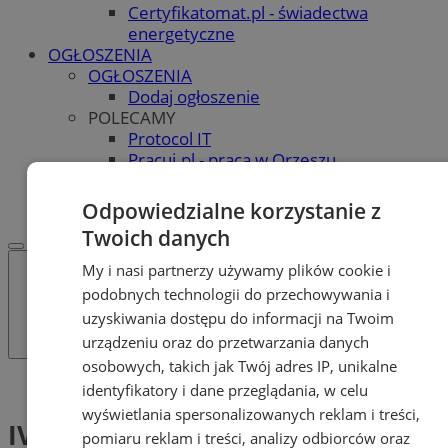
Certyfikatomat.pl - świadectwa
energetyczne
OGŁOSZENIA
OGŁOSZENIA
Dodaj ogłoszenie
POLECAMY
Protocol IT
Pracuj.pl - praca w Orzeszu
REKLAMA
WSPÓŁPRACA
Odpowiedzialne korzystanie z
Twoich danych
My i nasi partnerzy używamy plików cookie i
podobnych technologii do przechowywania i
uzyskiwania dostępu do informacji na Twoim
urządzeniu oraz do przetwarzania danych
osobowych, takich jak Twój adres IP, unikalne
Tag: IV kwartał 2025
identyfikatory i dane przeglądania, w celu
wyświetlania spersonalizowanych reklam i treści,
IV kwartał 2025 (1)
pomiaru reklam i treści, analizy odbiorców oraz