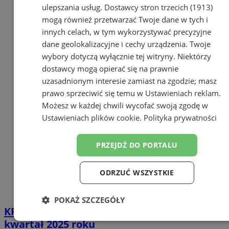
ulepszania usług.
Dostawcy stron trzecich (1913)
mogą również przetwarzać Twoje dane w tych i
innych celach, w tym wykorzystywać precyzyjne
dane geolokalizacyjne i cechy urządzenia. Twoje
wybory dotyczą wyłącznie tej witryny. Niektórzy
dostawcy mogą opierać się na prawnie
uzasadnionym interesie zamiast na zgodzie; masz
prawo sprzeciwić się temu w
Ustawieniach reklam
.
Możesz w każdej chwili wycofać swoją zgodę w
Ustawieniach plików cookie
.
Polityka prywatności
PRZEJDŹ DO PORTALU
ODRZUĆ WSZYSTKIE
POKAŻ SZCZEGÓŁY
KRUS ogłosił wysokość składek na IV
Niezbędne
Wydajność
Targetowanie
kwartał 2025 roku