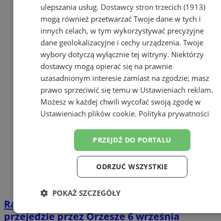
ulepszania usług.
Dostawcy stron trzecich (1913)
mogą również przetwarzać Twoje dane w tych i
innych celach, w tym wykorzystywać precyzyjne
dane geolokalizacyjne i cechy urządzenia. Twoje
wybory dotyczą wyłącznie tej witryny. Niektórzy
dostawcy mogą opierać się na prawnie
uzasadnionym interesie zamiast na zgodzie; masz
prawo sprzeciwić się temu w
Ustawieniach reklam
.
Możesz w każdej chwili wycofać swoją zgodę w
Ustawieniach plików cookie
.
Polityka prywatności
PRZEJDŹ DO PORTALU
ODRZUĆ WSZYSTKIE
POKAŻ SZCZEGÓŁY
Rajd rowerowy Katowice – Ostrawa
Niezbędne
Wydajność
Targetowanie
przejedzie przez Orzesze 6 września