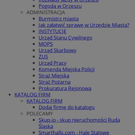
Pogoda w Orzeszu
ADMINISTRACJA
Burmistrz miasta
Jak załatwić sprawę w Urzędzie Miasta?
INSTYTUCJE
Urząd Stanu Cywilnego
MOPS
Urząd Skarbowy
ZUS
Urząd Pracy
Komenda Miejska Policji
Straż Miejska
Straż Pożarna
Prokuratura Rejonowa
KATALOG FIRM
KATALOG FIRM
Dodaj firmę do katalogu
POLECAMY
Skup.io - skup nieruchomości Ruda
Śląska
Smarthalls.com - Hale Stalowe