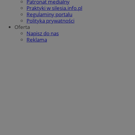
Patronat medialny
QeSessID
orzesze.com.pl
1 rok
Praktyki w silesia.info.pl
Regulaminy portalu
Polityka prywatności
Oferta
MvSessID
orzesze.com.pl
1 rok
Napisz do nas
Reklama
VISITOR_PRIVACY_METADATA
5 miesięcy 4
YouTube
tygodnie
.youtube.com
Google Privacy Policy