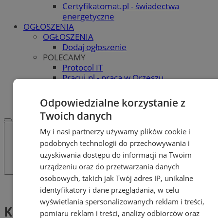
Certyfikatomat.pl - świadectwa
energetyczne
OGŁOSZENIA
OGŁOSZENIA
Dodaj ogłoszenie
POLECAMY
Protocol IT
Pracuj.pl - praca w Orzeszu
REKLAMA
WSPÓŁPRACA
Odpowiedzialne korzystanie z
Twoich danych
My i nasi partnerzy używamy plików cookie i
podobnych technologii do przechowywania i
uzyskiwania dostępu do informacji na Twoim
urządzeniu oraz do przetwarzania danych
osobowych, takich jak Twój adres IP, unikalne
Tag: Katowice – Ostrawa
identyfikatory i dane przeglądania, w celu
wyświetlania spersonalizowanych reklam i treści,
Katowice – Ostrawa (1)
pomiaru reklam i treści, analizy odbiorców oraz