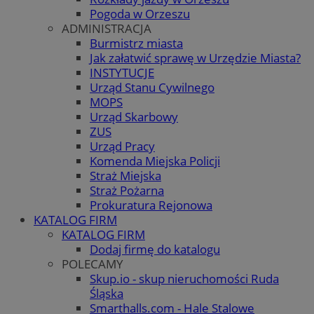
Pogoda w Orzeszu
ADMINISTRACJA
Burmistrz miasta
Jak załatwić sprawę w Urzędzie Miasta?
INSTYTUCJE
Urząd Stanu Cywilnego
MOPS
Urząd Skarbowy
ZUS
Urząd Pracy
Komenda Miejska Policji
Straż Miejska
Straż Pożarna
Prokuratura Rejonowa
KATALOG FIRM
KATALOG FIRM
Dodaj firmę do katalogu
POLECAMY
Skup.io - skup nieruchomości Ruda
Śląska
Smarthalls.com - Hale Stalowe