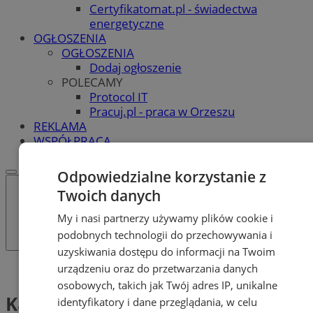
Certyfikatomat.pl - świadectwa
energetyczne
OGŁOSZENIA
OGŁOSZENIA
Dodaj ogłoszenie
POLECAMY
Protocol IT
Pracuj.pl - praca w Orzeszu
REKLAMA
WSPÓŁPRACA
Odpowiedzialne korzystanie z
Twoich danych
My i nasi partnerzy używamy plików cookie i
podobnych technologii do przechowywania i
uzyskiwania dostępu do informacji na Twoim
urządzeniu oraz do przetwarzania danych
Tag: Katowicka strefa ekonomiczna
osobowych, takich jak Twój adres IP, unikalne
Katowicka strefa ekonomiczna
identyfikatory i dane przeglądania, w celu