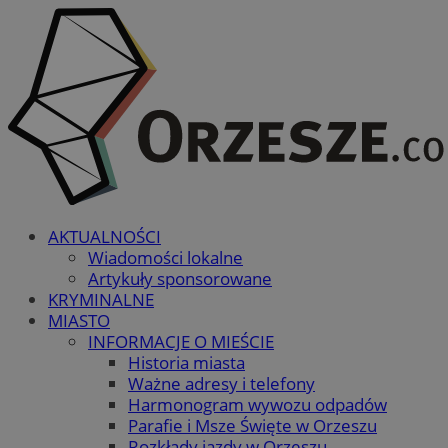
AKTUALNOŚCI
Wiadomości lokalne
Artykuły sponsorowane
KRYMINALNE
MIASTO
INFORMACJE O MIEŚCIE
Historia miasta
Ważne adresy i telefony
Harmonogram wywozu odpadów
Parafie i Msze Święte w Orzeszu
Rozkłady jazdy w Orzeszu