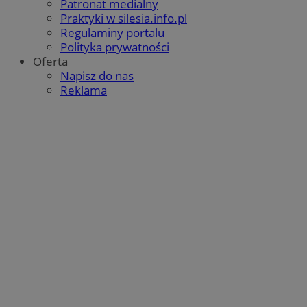
Patronat medialny
QeSessID
orzesze.com.pl
1 rok
Praktyki w silesia.info.pl
Regulaminy portalu
Polityka prywatności
Oferta
MvSessID
orzesze.com.pl
1 rok
Napisz do nas
Reklama
VISITOR_PRIVACY_METADATA
5 miesięcy 4
YouTube
tygodnie
.youtube.com
Google Privacy Policy