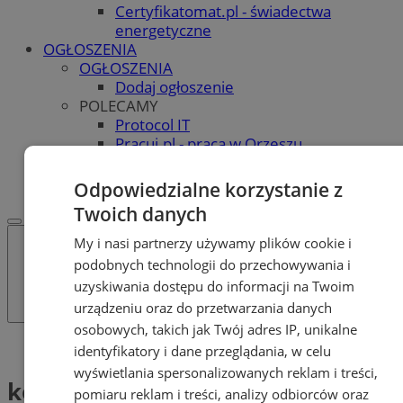
Certyfikatomat.pl - świadectwa
energetyczne
OGŁOSZENIA
OGŁOSZENIA
Dodaj ogłoszenie
POLECAMY
Protocol IT
Pracuj.pl - praca w Orzeszu
REKLAMA
WSPÓŁPRACA
Odpowiedzialne korzystanie z
Twoich danych
My i nasi partnerzy używamy plików cookie i
podobnych technologii do przechowywania i
uzyskiwania dostępu do informacji na Twoim
urządzeniu oraz do przetwarzania danych
osobowych, takich jak Twój adres IP, unikalne
Tag: konkurs dla szkół
identyfikatory i dane przeglądania, w celu
wyświetlania spersonalizowanych reklam i treści,
konkurs dla szkół (1)
pomiaru reklam i treści, analizy odbiorców oraz