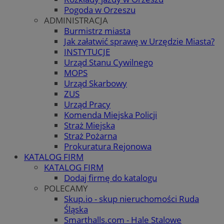
Pogoda w Orzeszu
ADMINISTRACJA
Burmistrz miasta
Jak załatwić sprawę w Urzędzie Miasta?
INSTYTUCJE
Urząd Stanu Cywilnego
MOPS
Urząd Skarbowy
ZUS
Urząd Pracy
Komenda Miejska Policji
Straż Miejska
Straż Pożarna
Prokuratura Rejonowa
KATALOG FIRM
KATALOG FIRM
Dodaj firmę do katalogu
POLECAMY
Skup.io - skup nieruchomości Ruda
Śląska
Smarthalls.com - Hale Stalowe