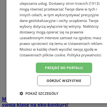
ulepszania usług.
Dostawcy stron trzecich (1913)
mogą również przetwarzać Twoje dane w tych i
innych celach, w tym wykorzystywać precyzyjne
dane geolokalizacyjne i cechy urządzenia. Twoje
wybory dotyczą wyłącznie tej witryny. Niektórzy
dostawcy mogą opierać się na prawnie
uzasadnionym interesie zamiast na zgodzie; masz
prawo sprzeciwić się temu w
Ustawieniach reklam
.
Możesz w każdej chwili wycofać swoją zgodę w
Ustawieniach plików cookie
.
Polityka prywatności
PRZEJDŹ DO PORTALU
ODRZUĆ WSZYSTKIE
POKAŻ SZCZEGÓŁY
Mistrz Recyklingu i Przyjaciele – zapisz
Niezbędne
Wydajność
Targetowanie
swoją klasę na eko-konkurs!