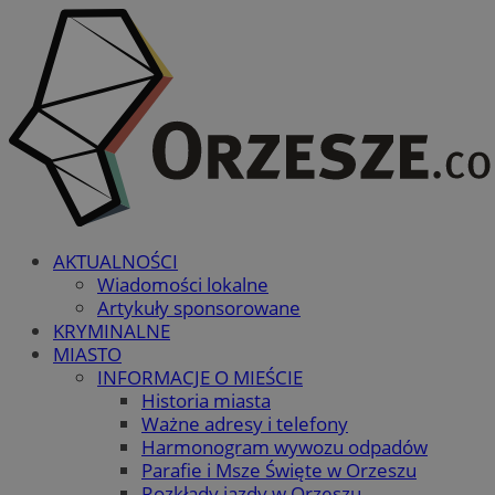
AKTUALNOŚCI
Wiadomości lokalne
Artykuły sponsorowane
KRYMINALNE
MIASTO
INFORMACJE O MIEŚCIE
Historia miasta
Ważne adresy i telefony
Harmonogram wywozu odpadów
Parafie i Msze Święte w Orzeszu
Rozkłady jazdy w Orzeszu