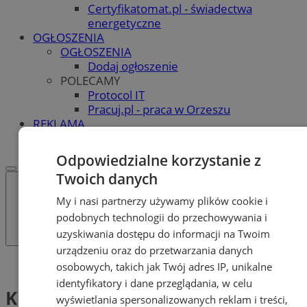
Certyfikatomat.pl - świadectwa
energetyczne
OGŁOSZENIA
OGŁOSZENIA
Dodaj ogłoszenie
POLECAMY
Protocol IT
Pracuj.pl - praca w Orzeszu
REKLAMA
WSPÓŁPRACA
Odpowiedzialne korzystanie z
Twoich danych
My i nasi partnerzy używamy plików cookie i
podobnych technologii do przechowywania i
uzyskiwania dostępu do informacji na Twoim
urządzeniu oraz do przetwarzania danych
Tag: Krzysztof Piers
osobowych, takich jak Twój adres IP, unikalne
identyfikatory i dane przeglądania, w celu
Krzysztof Piers (1)
wyświetlania spersonalizowanych reklam i treści,