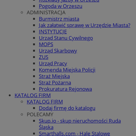
Pogoda w Orzeszu
ADMINISTRACJA
Burmistrz miasta
Jak załatwić sprawę w Urzędzie Miasta?
INSTYTUCJE
Urząd Stanu Cywilnego
MOPS
Urząd Skarbowy
ZUS
Urząd Pracy
Komenda Miejska Policji
Straż Miejska
Straż Pożarna
Prokuratura Rejonowa
KATALOG FIRM
KATALOG FIRM
Dodaj firmę do katalogu
POLECAMY
Skup.io - skup nieruchomości Ruda
Śląska
Smarthalls.com - Hale Stalowe