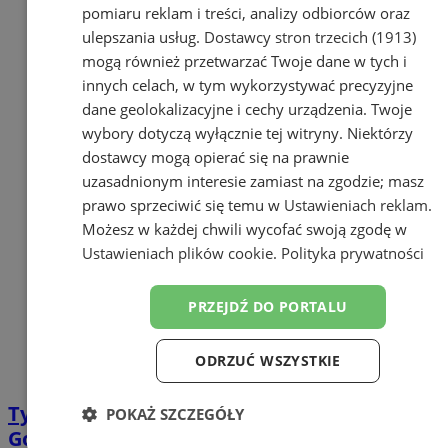
pomiaru reklam i treści, analizy odbiorców oraz
ulepszania usług.
Dostawcy stron trzecich (1913)
mogą również przetwarzać Twoje dane w tych i
innych celach, w tym wykorzystywać precyzyjne
dane geolokalizacyjne i cechy urządzenia. Twoje
wybory dotyczą wyłącznie tej witryny. Niektórzy
dostawcy mogą opierać się na prawnie
uzasadnionym interesie zamiast na zgodzie; masz
prawo sprzeciwić się temu w
Ustawieniach reklam
.
Możesz w każdej chwili wycofać swoją zgodę w
Ustawieniach plików cookie
.
Polityka prywatności
PRZEJDŹ DO PORTALU
ODRZUĆ WSZYSTKIE
Tydzień Bibliotek w Orzeszu rozpoczęty!
POKAŻ SZCZEGÓŁY
Gościem był Krzysztof Piersa