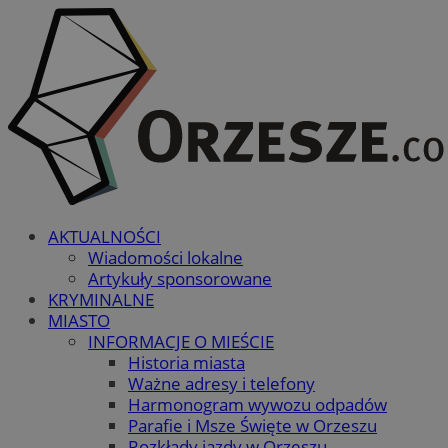
AKTUALNOŚCI
Wiadomości lokalne
Artykuły sponsorowane
KRYMINALNE
MIASTO
INFORMACJE O MIEŚCIE
Historia miasta
Ważne adresy i telefony
Harmonogram wywozu odpadów
Parafie i Msze Święte w Orzeszu
Rozkłady jazdy w Orzeszu