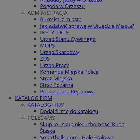
Pogoda w Orzeszu
ADMINISTRACJA
Burmistrz miasta
Jak załatwić sprawę w Urzędzie Miasta?
INSTYTUCJE
Urząd Stanu Cywilnego
MOPS
Urząd Skarbowy
ZUS
Urząd Pracy
Komenda Miejska Policji
Straż Miejska
Straż Pożarna
Prokuratura Rejonowa
KATALOG FIRM
KATALOG FIRM
Dodaj firmę do katalogu
POLECAMY
Skup.io - skup nieruchomości Ruda
Śląska
Smarthalls.com - Hale Stalowe