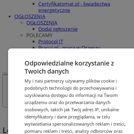
Certyfikatomat.pl - świadectwa
energetyczne
OGŁOSZENIA
OGŁOSZENIA
Dodaj ogłoszenie
POLECAMY
Protocol IT
Pracuj.pl - praca w Orzeszu
REKLAMA
WSPÓŁPRACA
Odpowiedzialne korzystanie z
Twoich danych
My i nasi partnerzy używamy plików cookie i
podobnych technologii do przechowywania i
uzyskiwania dostępu do informacji na Twoim
urządzeniu oraz do przetwarzania danych
osobowych, takich jak Twój adres IP, unikalne
Tag: Leśne pogotowie
identyfikatory i dane przeglądania, w celu
wyświetlania spersonalizowanych reklam i treści,
Leśne pogotowie (1)
pomiaru reklam i treści, analizy odbiorców oraz