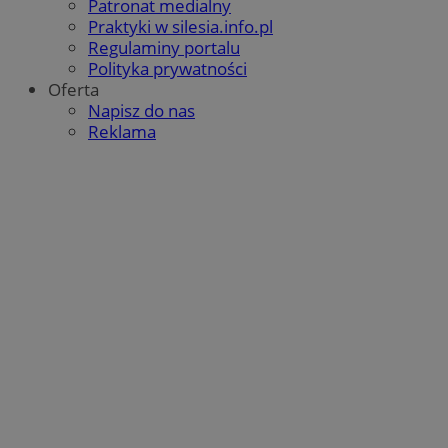
Patronat medialny
QeSessID
orzesze.com.pl
1 rok
Praktyki w silesia.info.pl
Regulaminy portalu
Polityka prywatności
Oferta
MvSessID
orzesze.com.pl
1 rok
Napisz do nas
Reklama
VISITOR_PRIVACY_METADATA
5 miesięcy 4
YouTube
tygodnie
.youtube.com
Google Privacy Policy