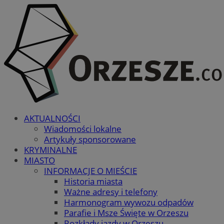
AKTUALNOŚCI
Wiadomości lokalne
Artykuły sponsorowane
KRYMINALNE
MIASTO
INFORMACJE O MIEŚCIE
Historia miasta
Ważne adresy i telefony
Harmonogram wywozu odpadów
Parafie i Msze Święte w Orzeszu
Rozkłady jazdy w Orzeszu