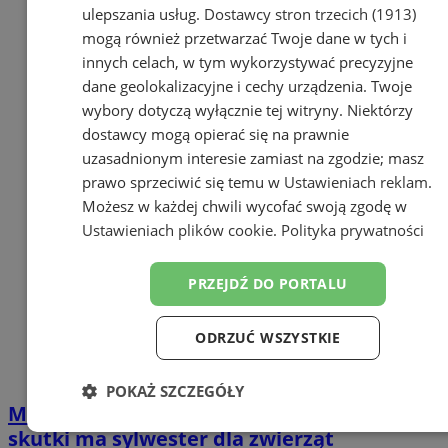
ulepszania usług.
Dostawcy stron trzecich (1913)
mogą również przetwarzać Twoje dane w tych i
innych celach, w tym wykorzystywać precyzyjne
dane geolokalizacyjne i cechy urządzenia. Twoje
wybory dotyczą wyłącznie tej witryny. Niektórzy
dostawcy mogą opierać się na prawnie
uzasadnionym interesie zamiast na zgodzie; masz
prawo sprzeciwić się temu w
Ustawieniach reklam
.
Możesz w każdej chwili wycofać swoją zgodę w
Ustawieniach plików cookie
.
Polityka prywatności
PRZEJDŹ DO PORTALU
ODRZUĆ WSZYSTKIE
POKAŻ SZCZEGÓŁY
Mocny apel Leśnego Pogotowia – takie
Niezbędne
Wydajność
Targetowanie
skutki ma sylwester dla zwierząt