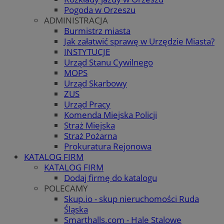
Pogoda w Orzeszu
ADMINISTRACJA
Burmistrz miasta
Jak załatwić sprawę w Urzędzie Miasta?
INSTYTUCJE
Urząd Stanu Cywilnego
MOPS
Urząd Skarbowy
ZUS
Urząd Pracy
Komenda Miejska Policji
Straż Miejska
Straż Pożarna
Prokuratura Rejonowa
KATALOG FIRM
KATALOG FIRM
Dodaj firmę do katalogu
POLECAMY
Skup.io - skup nieruchomości Ruda
Śląska
Smarthalls.com - Hale Stalowe