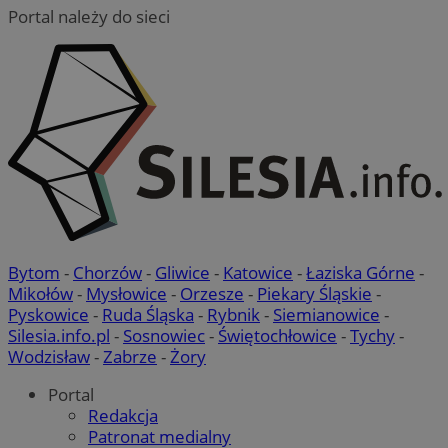
sekund
Inc.
Portal należy do sieci
.x.com
CookieScriptConsent
4 tygodnie 2 dni
CookieScript
orzesze.com.pl
Bytom
-
Chorzów
-
Gliwice
-
Katowice
-
Łaziska Górne
-
Mikołów
-
Mysłowice
-
Orzesze
-
Piekary Śląskie
-
Pyskowice
-
Ruda Śląska
-
Rybnik
-
Siemianowice
-
Silesia.info.pl
-
Sosnowiec
-
Świętochłowice
-
Tychy
-
Wodzisław
-
Zabrze
-
Żory
Portal
Redakcja
Patronat medialny