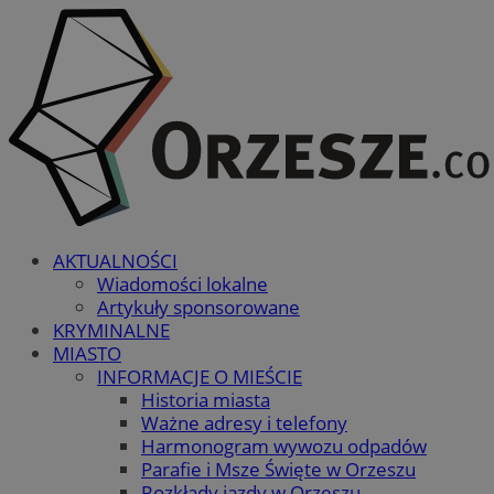
AKTUALNOŚCI
Wiadomości lokalne
Artykuły sponsorowane
KRYMINALNE
MIASTO
INFORMACJE O MIEŚCIE
Historia miasta
Ważne adresy i telefony
Harmonogram wywozu odpadów
Parafie i Msze Święte w Orzeszu
Rozkłady jazdy w Orzeszu