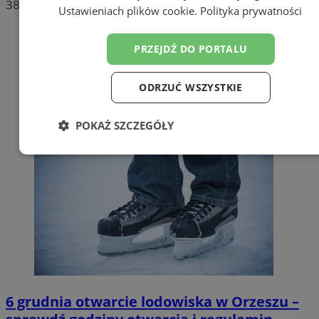
38
Ustawieniach plików cookie
.
Polityka prywatności
PRZEJDŹ DO PORTALU
ODRZUĆ WSZYSTKIE
POKAŻ SZCZEGÓŁY
Niezbędne
Wydajność
Targetowanie
Funkcjonalność
Niesklasyfikowane
6 grudnia otwarcie lodowiska w Orzeszu –
Niezbędne
Wydajność
Targetowanie