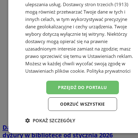
ulepszania usług.
Dostawcy stron trzecich (1913)
mogą również przetwarzać Twoje dane w tych i
innych celach, w tym wykorzystywać precyzyjne
dane geolokalizacyjne i cechy urządzenia. Twoje
wybory dotyczą wyłącznie tej witryny. Niektórzy
dostawcy mogą opierać się na prawnie
uzasadnionym interesie zamiast na zgodzie; masz
prawo sprzeciwić się temu w
Ustawieniach reklam
.
Możesz w każdej chwili wycofać swoją zgodę w
Ustawieniach plików cookie
.
Polityka prywatności
PRZEJDŹ DO PORTALU
ODRZUĆ WSZYSTKIE
POKAŻ SZCZEGÓŁY
Darmowa pomoc prawna w Orzeszu:
Niezbędne
Wydajność
Targetowanie
dyżury w bibliotece od stycznia 2026