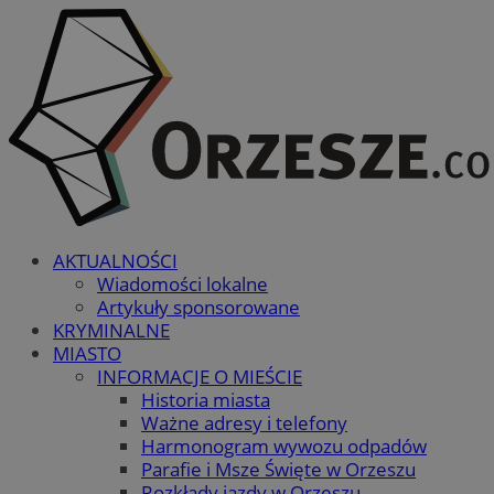
AKTUALNOŚCI
Wiadomości lokalne
Artykuły sponsorowane
KRYMINALNE
MIASTO
INFORMACJE O MIEŚCIE
Historia miasta
Ważne adresy i telefony
Harmonogram wywozu odpadów
Parafie i Msze Święte w Orzeszu
Rozkłady jazdy w Orzeszu