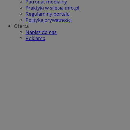
Patronat medialny
QeSessID
orzesze.com.pl
1 rok
Praktyki w silesia.info.pl
Regulaminy portalu
Polityka prywatności
Oferta
MvSessID
orzesze.com.pl
1 rok
Napisz do nas
Reklama
VISITOR_PRIVACY_METADATA
5 miesięcy 4
YouTube
tygodnie
.youtube.com
Google Privacy Policy