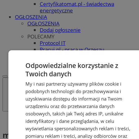
Certyfikatomat.pl - świadectwa
energetyczne
OGŁOSZENIA
OGŁOSZENIA
Dodaj ogłoszenie
POLECAMY
Protocol IT
Pracuj.pl - praca w Orzeszu
REKLAMA
WSPÓŁPRACA
Odpowiedzialne korzystanie z
Twoich danych
My i nasi partnerzy używamy plików cookie i
podobnych technologii do przechowywania i
uzyskiwania dostępu do informacji na Twoim
urządzeniu oraz do przetwarzania danych
osobowych, takich jak Twój adres IP, unikalne
Tag: mediacje
identyfikatory i dane przeglądania, w celu
wyświetlania spersonalizowanych reklam i treści,
mediacje (1)
pomiaru reklam i treści, analizy odbiorców oraz