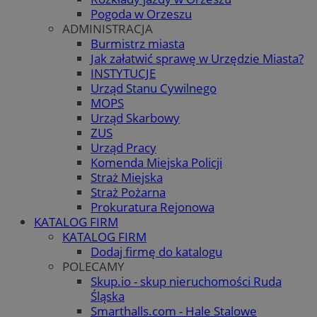
Pogoda w Orzeszu
ADMINISTRACJA
Burmistrz miasta
Jak załatwić sprawę w Urzędzie Miasta?
INSTYTUCJE
Urząd Stanu Cywilnego
MOPS
Urząd Skarbowy
ZUS
Urząd Pracy
Komenda Miejska Policji
Straż Miejska
Straż Pożarna
Prokuratura Rejonowa
KATALOG FIRM
KATALOG FIRM
Dodaj firmę do katalogu
POLECAMY
Skup.io - skup nieruchomości Ruda
Śląska
Smarthalls.com - Hale Stalowe