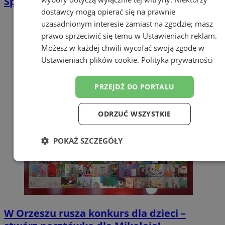
Spotkanie Mikołajkowe w Zgoniu
dostawcy mogą opierać się na prawnie
uzasadnionym interesie zamiast na zgodzie; masz
prawo sprzeciwić się temu w
Ustawieniach reklam
.
Możesz w każdej chwili wycofać swoją zgodę w
Ustawieniach plików cookie
.
Polityka prywatności
PRZEJDŹ DO PORTALU
ODRZUĆ WSZYSTKIE
POKAŻ SZCZEGÓŁY
Niezbędne
Wydajność
Targetowanie
Funkcjonalność
Niesklasyfikowane
W Orzeszu rusza konkurs dla dzieci –