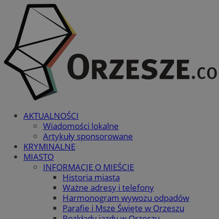
AKTUALNOŚCI
Wiadomości lokalne
Artykuły sponsorowane
KRYMINALNE
MIASTO
INFORMACJE O MIEŚCIE
Historia miasta
Ważne adresy i telefony
Harmonogram wywozu odpadów
Parafie i Msze Święte w Orzeszu
Rozkłady jazdy w Orzeszu