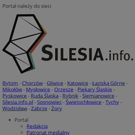
Portal należy do sieci
VISITOR_PRIVACY_METADATA
5 miesięcy 4
YouTube
tygodnie
.youtube.com
Google Privacy Policy
Bytom
-
Chorzów
-
Gliwice
-
Katowice
-
Łaziska Górne
-
Mikołów
-
Mysłowice
-
Orzesze
-
Piekary Śląskie
-
Pyskowice
-
Ruda Śląska
-
Rybnik
-
Siemianowice
-
Silesia.info.pl
-
Sosnowiec
-
Świętochłowice
-
Tychy
-
Wodzisław
-
Zabrze
-
Żory
Portal
Redakcja
Patronat medialny