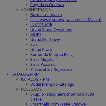
Pogoda w Orzeszu
ADMINISTRACJA
Burmistrz miasta
Jak załatwić sprawę w Urzędzie Miasta?
INSTYTUCJE
Urząd Stanu Cywilnego
MOPS
Urząd Skarbowy
ZUS
Urząd Pracy
Komenda Miejska Policji
Straż Miejska
Straż Pożarna
Prokuratura Rejonowa
KATALOG FIRM
KATALOG FIRM
Dodaj firmę do katalogu
POLECAMY
Skup.io - skup nieruchomości Ruda
Śląska
Smarthalls.com - Hale Stalowe