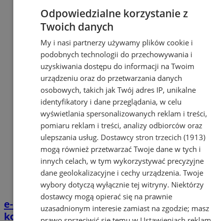
Odpowiedzialne korzystanie z
Twoich danych
My i nasi partnerzy używamy plików cookie i
podobnych technologii do przechowywania i
uzyskiwania dostępu do informacji na Twoim
urządzeniu oraz do przetwarzania danych
osobowych, takich jak Twój adres IP, unikalne
identyfikatory i dane przeglądania, w celu
wyświetlania spersonalizowanych reklam i treści,
pomiaru reklam i treści, analizy odbiorców oraz
ulepszania usług.
Dostawcy stron trzecich (1913)
mogą również przetwarzać Twoje dane w tych i
innych celach, w tym wykorzystywać precyzyjne
dane geolokalizacyjne i cechy urządzenia. Twoje
wybory dotyczą wyłącznie tej witryny. Niektórzy
dostawcy mogą opierać się na prawnie
e-Doręczenia od 2026 roku. Nowy standard
uzasadnionym interesie zamiast na zgodzie; masz
kontaktu z urzędami
prawo sprzeciwić się temu w
Ustawieniach reklam
.