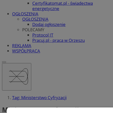
Certyfikatomat.pl - świadectwa
energetyczne
OGŁOSZENIA
OGŁOSZENIA
Dodaj ogłoszenie
POLECAMY
Protocol IT
Pracuj.pl - praca w Orzeszu
REKLAMA
WSPÓŁPRACA
Tag: Ministerstwo Cyfryzacji
Ministerstwo Cyfryzacji (2)