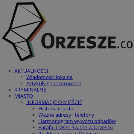
AKTUALNOŚCI
Wiadomości lokalne
Artykuły sponsorowane
KRYMINALNE
MIASTO
INFORMACJE O MIEŚCIE
Historia miasta
Ważne adresy i telefony
Harmonogram wywozu odpadów
Parafie i Msze Święte w Orzeszu
Rozkłady jazdy w Orzeszu