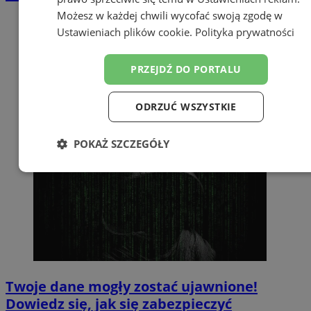
Możesz w każdej chwili wycofać swoją zgodę w
Ustawieniach plików cookie
.
Polityka prywatności
PRZEJDŹ DO PORTALU
ODRZUĆ WSZYSTKIE
POKAŻ SZCZEGÓŁY
Niezbędne
Wydajność
Targetowanie
Funkcjonalność
Niesklasyfikowane
Twoje dane mogły zostać ujawnione!
Dowiedz się, jak się zabezpieczyć