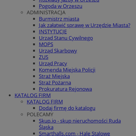
Pogoda w Orzeszu
ADMINISTRACJA
Burmistrz miasta
Jak załatwić sprawę w Urzędzie Miasta?
INSTYTUCJE
Urząd Stanu Cywilnego
MOPS
Urząd Skarbowy
ZUS
Urząd Pracy
Komenda Miejska Policji
Straż Miejska
Straż Pożarna
Prokuratura Rejonowa
KATALOG FIRM
KATALOG FIRM
Dodaj firmę do katalogu
POLECAMY
Skup.io - skup nieruchomości Ruda
Śląska
Smarthalls.com - Hale Stalowe