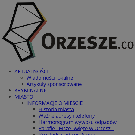
AKTUALNOŚCI
Wiadomości lokalne
Artykuły sponsorowane
KRYMINALNE
MIASTO
INFORMACJE O MIEŚCIE
Historia miasta
Ważne adresy i telefony
Harmonogram wywozu odpadów
Parafie i Msze Święte w Orzeszu
Rozkłady jazdy w Orzeszu