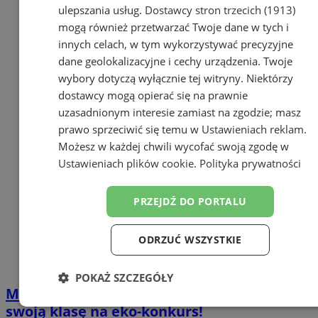
ulepszania usług.
Dostawcy stron trzecich (1913)
mogą również przetwarzać Twoje dane w tych i
innych celach, w tym wykorzystywać precyzyjne
dane geolokalizacyjne i cechy urządzenia. Twoje
wybory dotyczą wyłącznie tej witryny. Niektórzy
dostawcy mogą opierać się na prawnie
uzasadnionym interesie zamiast na zgodzie; masz
prawo sprzeciwić się temu w
Ustawieniach reklam
.
Możesz w każdej chwili wycofać swoją zgodę w
Ustawieniach plików cookie
.
Polityka prywatności
PRZEJDŹ DO PORTALU
ODRZUĆ WSZYSTKIE
POKAŻ SZCZEGÓŁY
Mistrz Recyklingu i Przyjaciele – zapisz
Niezbędne
Wydajność
Targetowanie
swoją klasę na eko-konkurs!