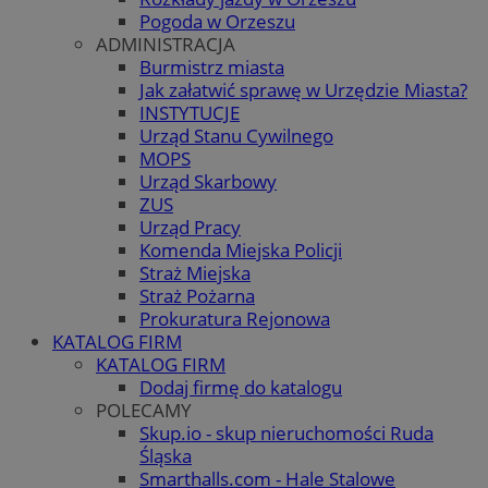
Pogoda w Orzeszu
ADMINISTRACJA
Burmistrz miasta
Jak załatwić sprawę w Urzędzie Miasta?
INSTYTUCJE
Urząd Stanu Cywilnego
MOPS
Urząd Skarbowy
ZUS
Urząd Pracy
Komenda Miejska Policji
Straż Miejska
Straż Pożarna
Prokuratura Rejonowa
KATALOG FIRM
KATALOG FIRM
Dodaj firmę do katalogu
POLECAMY
Skup.io - skup nieruchomości Ruda
Śląska
Smarthalls.com - Hale Stalowe