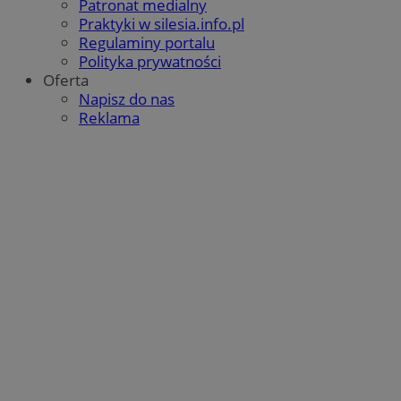
Patronat medialny
QeSessID
orzesze.com.pl
1 rok
Praktyki w silesia.info.pl
Regulaminy portalu
Polityka prywatności
Oferta
MvSessID
orzesze.com.pl
1 rok
Napisz do nas
Reklama
VISITOR_PRIVACY_METADATA
5 miesięcy 4
YouTube
tygodnie
.youtube.com
Google Privacy Policy