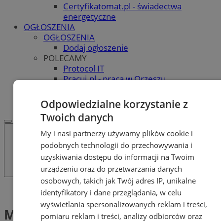
Certyfikatomat.pl - świadectwa
energetyczne
OGŁOSZENIA
OGŁOSZENIA
Dodaj ogłoszenie
POLECAMY
Protocol IT
Pracuj.pl - praca w Orzeszu
REKLAMA
WSPÓŁPRACA
Odpowiedzialne korzystanie z
Twoich danych
My i nasi partnerzy używamy plików cookie i
podobnych technologii do przechowywania i
uzyskiwania dostępu do informacji na Twoim
urządzeniu oraz do przetwarzania danych
osobowych, takich jak Twój adres IP, unikalne
Tag: Mistrz Recyklingu
identyfikatory i dane przeglądania, w celu
wyświetlania spersonalizowanych reklam i treści,
Mistrz Recyklingu (1)
pomiaru reklam i treści, analizy odbiorców oraz