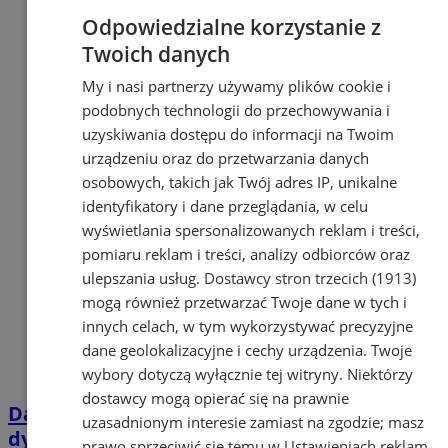
Odpowiedzialne korzystanie z
Twoich danych
My i nasi partnerzy używamy plików cookie i
podobnych technologii do przechowywania i
uzyskiwania dostępu do informacji na Twoim
urządzeniu oraz do przetwarzania danych
osobowych, takich jak Twój adres IP, unikalne
identyfikatory i dane przeglądania, w celu
wyświetlania spersonalizowanych reklam i treści,
pomiaru reklam i treści, analizy odbiorców oraz
ulepszania usług.
Dostawcy stron trzecich (1913)
mogą również przetwarzać Twoje dane w tych i
innych celach, w tym wykorzystywać precyzyjne
dane geolokalizacyjne i cechy urządzenia. Twoje
wybory dotyczą wyłącznie tej witryny. Niektórzy
dostawcy mogą opierać się na prawnie
Darmowa pomoc prawna w Orzeszu:
uzasadnionym interesie zamiast na zgodzie; masz
dyżury w bibliotece od stycznia 2026
prawo sprzeciwić się temu w
Ustawieniach reklam
.