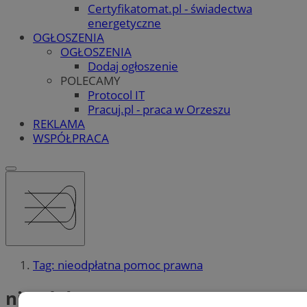
Certyfikatomat.pl - świadectwa
energetyczne
OGŁOSZENIA
OGŁOSZENIA
Dodaj ogłoszenie
POLECAMY
Protocol IT
Pracuj.pl - praca w Orzeszu
REKLAMA
WSPÓŁPRACA
Tag: nieodpłatna pomoc prawna
nieodpłatna pomoc prawna (2)