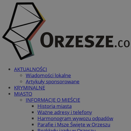
AKTUALNOŚCI
Wiadomości lokalne
Artykuły sponsorowane
KRYMINALNE
MIASTO
INFORMACJE O MIEŚCIE
Historia miasta
Ważne adresy i telefony
Harmonogram wywozu odpadów
Parafie i Msze Święte w Orzeszu
Rozkłady jazdy w Orzeszu