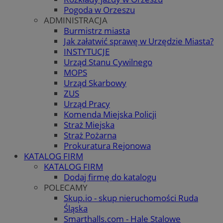
Pogoda w Orzeszu
ADMINISTRACJA
Burmistrz miasta
Jak załatwić sprawę w Urzędzie Miasta?
INSTYTUCJE
Urząd Stanu Cywilnego
MOPS
Urząd Skarbowy
ZUS
Urząd Pracy
Komenda Miejska Policji
Straż Miejska
Straż Pożarna
Prokuratura Rejonowa
KATALOG FIRM
KATALOG FIRM
Dodaj firmę do katalogu
POLECAMY
Skup.io - skup nieruchomości Ruda
Śląska
Smarthalls.com - Hale Stalowe