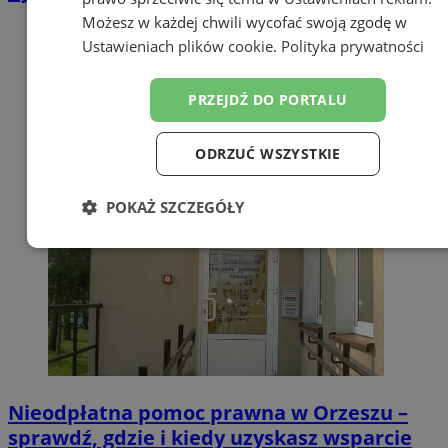
Możesz w każdej chwili wycofać swoją zgodę w
Ustawieniach plików cookie
.
Polityka prywatności
PRZEJDŹ DO PORTALU
ODRZUĆ WSZYSTKIE
POKAŻ SZCZEGÓŁY
Niezbędne
Wydajność
Targetowanie
Funkcjonalność
Niesklasyfikowane
Nieodpłatna pomoc prawna w Orzeszu –
sprawdź, gdzie i kiedy uzyskasz wsparcie