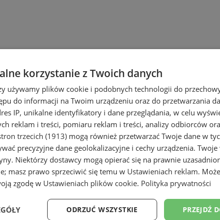
lne korzystanie z Twoich danych
rzy używamy plików cookie i podobnych technologii do przechow
ępu do informacji na Twoim urządzeniu oraz do przetwarzania 
dres IP, unikalne identyfikatory i dane przeglądania, w celu wyświ
h reklam i treści, pomiaru reklam i treści, analizy odbiorców or
tron trzecich (1913)
mogą również przetwarzać Twoje dane w tych
wać precyzyjne dane geolokalizacyjne i cechy urządzenia. Twoje
tryny. Niektórzy dostawcy mogą opierać się na prawnie uzasadnio
ie; masz prawo sprzeciwić się temu w
Ustawieniach reklam
. Może
woją zgodę w
Ustawieniach plików cookie
.
Polityka prywatności
EGÓŁY
ODRZUĆ WSZYSTKIE
PRZEJDŹ 