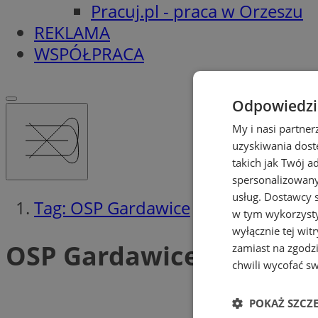
Pracuj.pl - praca w Orzeszu
REKLAMA
WSPÓŁPRACA
Odpowiedzia
My i nasi partne
uzyskiwania dost
takich jak Twój a
spersonalizowanyc
usług.
Dostawcy s
Tag: OSP Gardawice
w tym wykorzysty
wyłącznie tej wi
OSP Gardawice (2)
zamiast na zgodz
chwili wycofać s
POKAŻ SZCZ