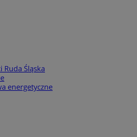
i Ruda Śląska
we
twa energetyczne