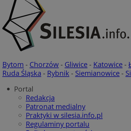
_ga
MR
openstat_axigzz1m6
ustat_Xljcjgyrsdcu
ANONCHK
__Secure-YNID
WMF-Uniq
_clsk
ustat_b6x6h2kseuk
__Secure-
ROLLOUT_TOKEN
ustat_bl8Xwye1zkqx
ustat_bt5j7dtfgm4
_ga_1ZETYXEVYH
Bytom
-
Chorzów
-
Gliwice
-
Katowice
-
ustat_yzw2k52aXskv
_fbp
Ruda Śląska
-
Rybnik
-
Siemianowice
-
S
FCCDCF
ustat_htx5jy2dajf
__eoi
MUID
Portal
Redakcja
Patronat medialny
_clsk
MUID
Praktyki w silesia.info.pl
Regulaminy portalu
ustat_gid