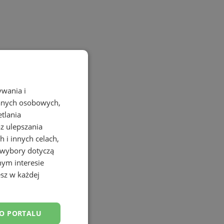
ywania i
danych osobowych,
etlania
az ulepszania
 i innych celach,
 wybory dotyczą
nym interesie
sz w każdej
DO PORTALU