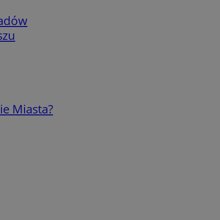
adów
szu
ie Miasta?