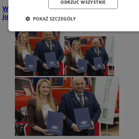
ODRZUĆ WSZYSTKIE
Wielkie sprzątanie lasu w Zgoniu. Zbiórka
już 25 kwietnia!
POKAŻ SZCZEGÓŁY
Niezbędne
Wydajność
Targetowanie
Funkcjonalność
Niesklasyfikowane
Niezbędne
Wydajność
Targetowanie
Funkcjonalność
Niesklasyfikowane
Niezbędne pliki cookie umożliwiają korzystanie z podstawowych
funkcji strony internetowej, takich jak logowanie użytkownika i
zarządzanie kontem. Bez niezbędnych plików cookie nie można
prawidłowo korzystać ze strony internetowej.