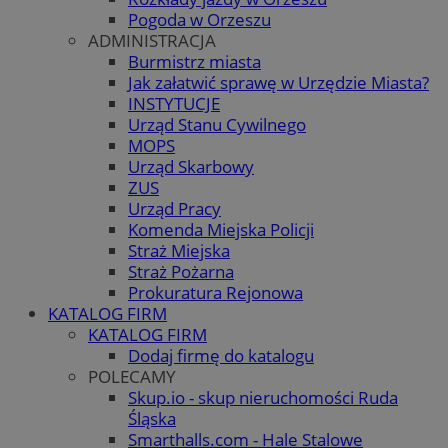
Pogoda w Orzeszu
ADMINISTRACJA
Burmistrz miasta
Jak załatwić sprawę w Urzędzie Miasta?
INSTYTUCJE
Urząd Stanu Cywilnego
MOPS
Urząd Skarbowy
ZUS
Urząd Pracy
Komenda Miejska Policji
Straż Miejska
Straż Pożarna
Prokuratura Rejonowa
KATALOG FIRM
KATALOG FIRM
Dodaj firmę do katalogu
POLECAMY
Skup.io - skup nieruchomości Ruda
Śląska
Smarthalls.com - Hale Stalowe