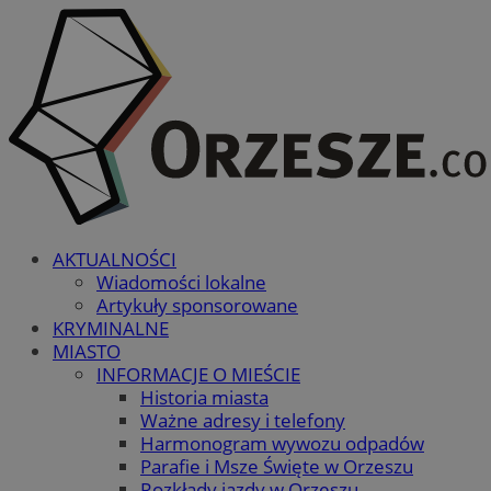
AKTUALNOŚCI
Wiadomości lokalne
Artykuły sponsorowane
KRYMINALNE
MIASTO
INFORMACJE O MIEŚCIE
Historia miasta
Ważne adresy i telefony
Harmonogram wywozu odpadów
Parafie i Msze Święte w Orzeszu
Rozkłady jazdy w Orzeszu