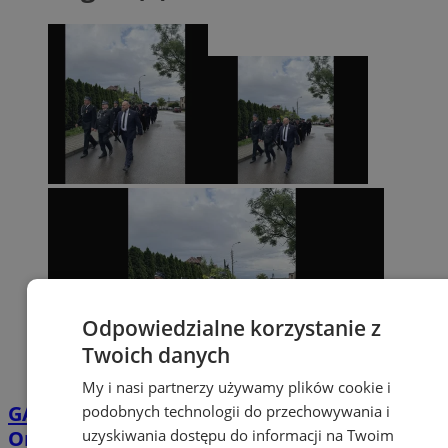
Odpowiedzialne korzystanie z
Twoich danych
My i nasi partnerzy używamy plików cookie i
GALERIA
Druhowie z OSP Zgoń, Gardawice i
podobnych technologii do przechowywania i
uzyskiwania dostępu do informacji na Twoim
Orzesze uczestniczyli w piekarskiej