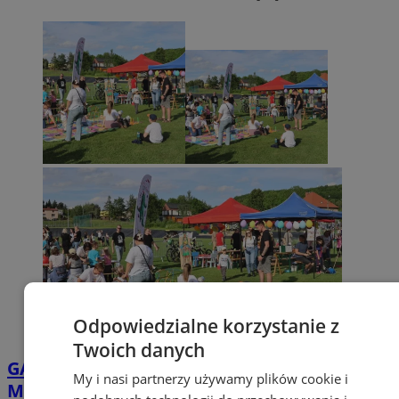
Odpowiedzialne korzystanie z
Twoich danych
GALERIA
Dzień Dziecka na Stadionie
My i nasi partnerzy używamy plików cookie i
Miejskim w Orzeszu. Zabawa i nagrody dla