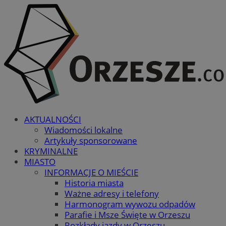
AKTUALNOŚCI
Wiadomości lokalne
Artykuły sponsorowane
KRYMINALNE
MIASTO
INFORMACJE O MIEŚCIE
Historia miasta
Ważne adresy i telefony
Harmonogram wywozu odpadów
Parafie i Msze Święte w Orzeszu
Rozkłady jazdy w Orzeszu