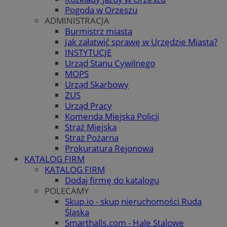
Pogoda w Orzeszu
ADMINISTRACJA
Burmistrz miasta
Jak załatwić sprawę w Urzędzie Miasta?
INSTYTUCJE
Urząd Stanu Cywilnego
MOPS
Urząd Skarbowy
ZUS
Urząd Pracy
Komenda Miejska Policji
Straż Miejska
Straż Pożarna
Prokuratura Rejonowa
KATALOG FIRM
KATALOG FIRM
Dodaj firmę do katalogu
POLECAMY
Skup.io - skup nieruchomości Ruda
Śląska
Smarthalls.com - Hale Stalowe