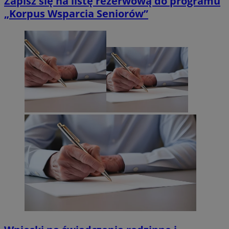
Zapisz się na listę rezerwową do programu
„Korpus Wsparcia Seniorów”
Niezbędne
Wydajność
Targetowanie
Funkcjonalność
Niesklasyfikowane
Niezbędne pliki cookie umożliwiają korzystanie z podstawowych
funkcji strony internetowej, takich jak logowanie użytkownika i
zarządzanie kontem. Bez niezbędnych plików cookie nie można
prawidłowo korzystać ze strony internetowej.
Provider
/
Okres
Nazwa
Domena
przechowywani
SessID
orzesze.com.pl
1 rok
QeSessID
orzesze.com.pl
1 rok