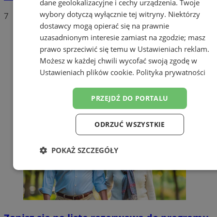
dane geolokalizacyjne i cechy urządzenia. Twoje
wybory dotyczą wyłącznie tej witryny. Niektórzy
7
dostawcy mogą opierać się na prawnie
uzasadnionym interesie zamiast na zgodzie; masz
prawo sprzeciwić się temu w
Ustawieniach reklam
.
Możesz w każdej chwili wycofać swoją zgodę w
Ustawieniach plików cookie
.
Polityka prywatności
PRZEJDŹ DO PORTALU
ODRZUĆ WSZYSTKIE
POKAŻ SZCZEGÓŁY
Niezbędne
Wydajność
Targetowanie
Funkcjonalność
Niesklasyfikowane