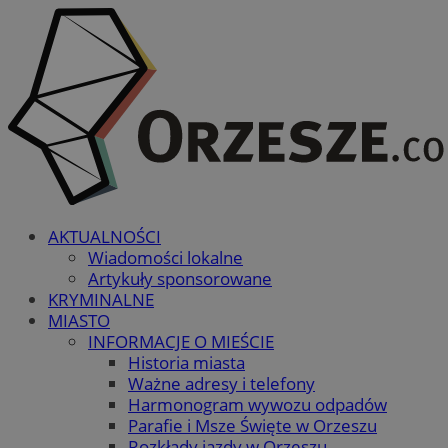
AKTUALNOŚCI
Wiadomości lokalne
Artykuły sponsorowane
KRYMINALNE
MIASTO
INFORMACJE O MIEŚCIE
Historia miasta
Ważne adresy i telefony
Harmonogram wywozu odpadów
Parafie i Msze Święte w Orzeszu
Rozkłady jazdy w Orzeszu