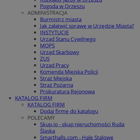
Pogoda w Orzeszu
ADMINISTRACJA
Burmistrz miasta
Jak załatwić sprawę w Urzędzie Miasta?
INSTYTUCJE
Urząd Stanu Cywilnego
MOPS
Urząd Skarbowy
ZUS
Urząd Pracy
Komenda Miejska Policji
Straż Miejska
Straż Pożarna
Prokuratura Rejonowa
KATALOG FIRM
KATALOG FIRM
Dodaj firmę do katalogu
POLECAMY
Skup.io - skup nieruchomości Ruda
Śląska
Smarthalls.com - Hale Stalowe