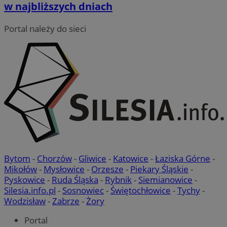
w najbliższych dniach
Portal należy do sieci
VISITOR_PRIVACY_METADATA
5 miesięcy 4
YouTube
tygodnie
.youtube.com
Google Privacy Policy
Bytom
-
Chorzów
-
Gliwice
-
Katowice
-
Łaziska Górne
-
Mikołów
-
Mysłowice
-
Orzesze
-
Piekary Śląskie
-
Pyskowice
-
Ruda Śląska
-
Rybnik
-
Siemianowice
-
Silesia.info.pl
-
Sosnowiec
-
Świętochłowice
-
Tychy
-
Wodzisław
-
Zabrze
-
Żory
Portal