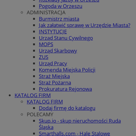
Pogoda w Orzeszu
ADMINISTRACJA
Burmistrz miasta
Jak załatwić sprawę w Urzędzie Miasta?
INSTYTUCJE
Urząd Stanu Cywilnego
MOPS
Urząd Skarbowy
ZUS
Urząd Pracy
Komenda Miejska Policji
Straż Miejska
Straż Pożarna
Prokuratura Rejonowa
KATALOG FIRM
KATALOG FIRM
Dodaj firmę do katalogu
POLECAMY
Skup.io - skup nieruchomości Ruda
Śląska
Smarthalls.com - Hale Stalowe