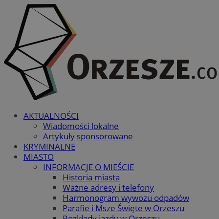
AKTUALNOŚCI
Wiadomości lokalne
Artykuły sponsorowane
KRYMINALNE
MIASTO
INFORMACJE O MIEŚCIE
Historia miasta
Ważne adresy i telefony
Harmonogram wywozu odpadów
Parafie i Msze Święte w Orzeszu
Rozkłady jazdy w Orzeszu