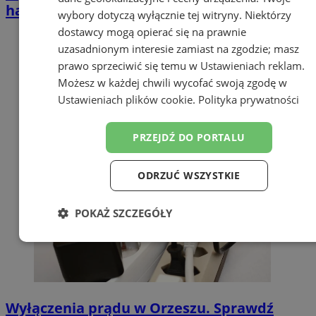
harmonogram
wybory dotyczą wyłącznie tej witryny. Niektórzy
dostawcy mogą opierać się na prawnie
uzasadnionym interesie zamiast na zgodzie; masz
prawo sprzeciwić się temu w
Ustawieniach reklam
.
Możesz w każdej chwili wycofać swoją zgodę w
Ustawieniach plików cookie
.
Polityka prywatności
PRZEJDŹ DO PORTALU
ODRZUĆ WSZYSTKIE
POKAŻ SZCZEGÓŁY
Niezbędne
Wydajność
Targetowanie
Funkcjonalność
Niesklasyfikowane
Wyłączenia prądu w Orzeszu. Sprawdź