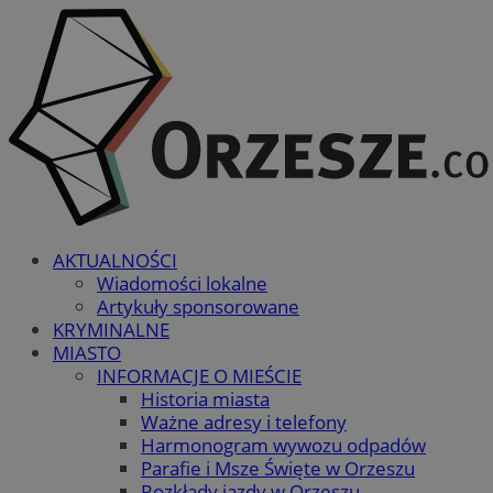
AKTUALNOŚCI
Wiadomości lokalne
Artykuły sponsorowane
KRYMINALNE
MIASTO
INFORMACJE O MIEŚCIE
Historia miasta
Ważne adresy i telefony
Harmonogram wywozu odpadów
Parafie i Msze Święte w Orzeszu
Rozkłady jazdy w Orzeszu