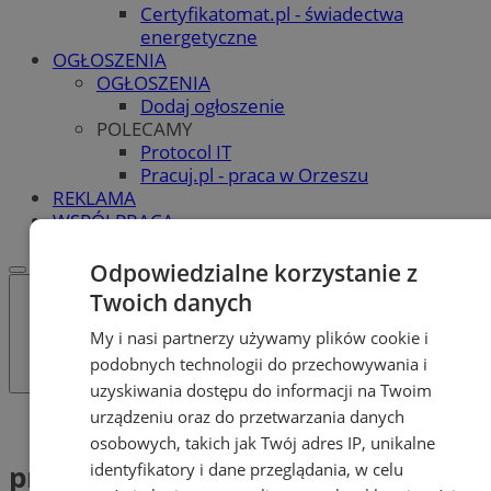
Certyfikatomat.pl - świadectwa
energetyczne
OGŁOSZENIA
OGŁOSZENIA
Dodaj ogłoszenie
POLECAMY
Protocol IT
Pracuj.pl - praca w Orzeszu
REKLAMA
WSPÓŁPRACA
Odpowiedzialne korzystanie z
Twoich danych
My i nasi partnerzy używamy plików cookie i
podobnych technologii do przechowywania i
uzyskiwania dostępu do informacji na Twoim
urządzeniu oraz do przetwarzania danych
Tag: przestępczość gospodarcza
osobowych, takich jak Twój adres IP, unikalne
przestępczość gospodarcza (1)
identyfikatory i dane przeglądania, w celu