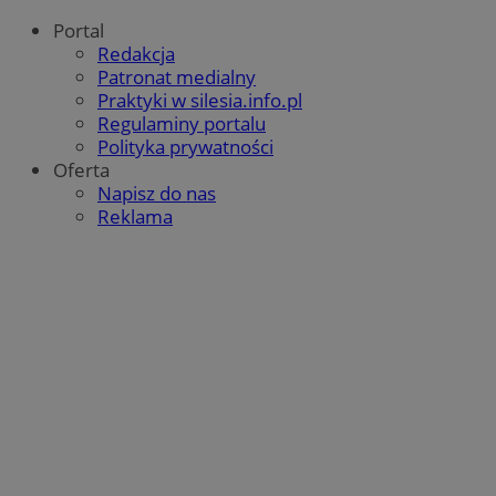
Portal
Redakcja
QeSessID
orzesze.com.pl
1 rok
Patronat medialny
Praktyki w silesia.info.pl
Regulaminy portalu
MvSessID
orzesze.com.pl
1 rok
Polityka prywatności
Oferta
Napisz do nas
Reklama
VISITOR_PRIVACY_METADATA
5 miesięcy 4
YouTube
tygodnie
.youtube.com
Google Privacy Policy