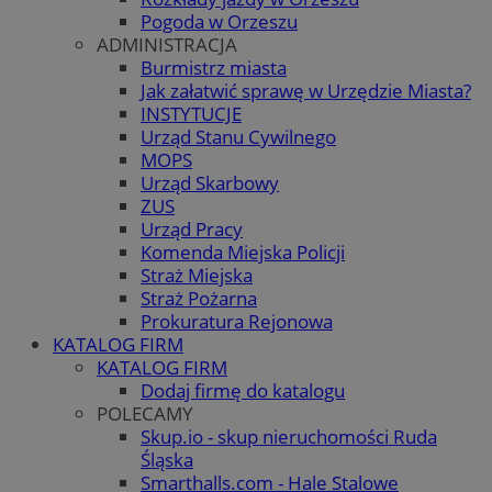
Pogoda w Orzeszu
ADMINISTRACJA
Burmistrz miasta
Jak załatwić sprawę w Urzędzie Miasta?
INSTYTUCJE
Urząd Stanu Cywilnego
MOPS
Urząd Skarbowy
ZUS
Urząd Pracy
Komenda Miejska Policji
Straż Miejska
Straż Pożarna
Prokuratura Rejonowa
KATALOG FIRM
KATALOG FIRM
Dodaj firmę do katalogu
POLECAMY
Skup.io - skup nieruchomości Ruda
Śląska
Smarthalls.com - Hale Stalowe