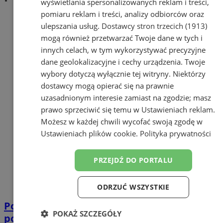
wyświetlania spersonalizowanych reklam i treści,
pomiaru reklam i treści, analizy odbiorców oraz
ulepszania usług.
Dostawcy stron trzecich (1913)
mogą również przetwarzać Twoje dane w tych i
innych celach, w tym wykorzystywać precyzyjne
dane geolokalizacyjne i cechy urządzenia. Twoje
wybory dotyczą wyłącznie tej witryny. Niektórzy
dostawcy mogą opierać się na prawnie
uzasadnionym interesie zamiast na zgodzie; masz
prawo sprzeciwić się temu w
Ustawieniach reklam
.
Możesz w każdej chwili wycofać swoją zgodę w
Ustawieniach plików cookie
.
Polityka prywatności
PRZEJDŹ DO PORTALU
ODRZUĆ WSZYSTKIE
Policja z Mikołowa udaremnia przemyt
POKAŻ SZCZEGÓŁY
podróbek perfum. Wartość 8 milionów