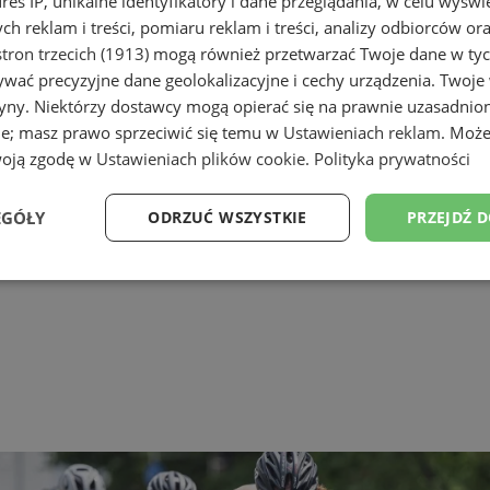
dres IP, unikalne identyfikatory i dane przeglądania, w celu wyświ
h reklam i treści, pomiaru reklam i treści, analizy odbiorców or
tron trzecich (1913)
mogą również przetwarzać Twoje dane w tych
wać precyzyjne dane geolokalizacyjne i cechy urządzenia. Twoje
tryny. Niektórzy dostawcy mogą opierać się na prawnie uzasadnio
ie; masz prawo sprzeciwić się temu w
Ustawieniach reklam
. Może
woją zgodę w
Ustawieniach plików cookie
.
Polityka prywatności
EGÓŁY
ODRZUĆ WSZYSTKIE
PRZEJDŹ 
Wydajność
Targetowanie
Funkcjonalność
Ni
ezbędne
Wydajność
Targetowanie
Funkcjonalność
Niesklasyfikow
ie umożliwiają korzystanie z podstawowych funkcji strony internetowej, takich jak log