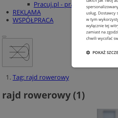
takich jak Twój a
Pracuj.pl - praca w Orzeszu
spersonalizowanyc
REKLAMA
usług.
Dostawcy s
WSPÓŁPRACA
w tym wykorzysty
wyłącznie tej wi
zamiast na zgodz
chwili wycofać s
POKAŻ SZCZ
Niezbędne
Tag: rajd rowerowy
rajd rowerowy (1)
Ni
Niezbędne pliki cook