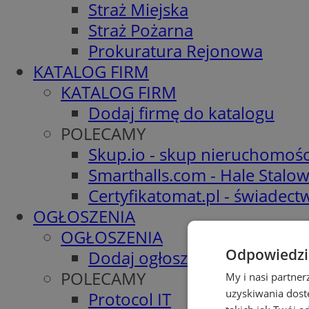
Straż Miejska
Straż Pożarna
Prokuratura Rejonowa
KATALOG FIRM
KATALOG FIRM
Dodaj firmę do katalogu
POLECAMY
Skup.io - skup nieruchomośc
Smarthalls.com - Hale Stalo
Certyfikatomat.pl - świadec
OGŁOSZENIA
OGŁOSZENIA
Odpowiedzia
Dodaj ogłoszenie
POLECAMY
My i nasi partne
uzyskiwania dost
Protocol IT