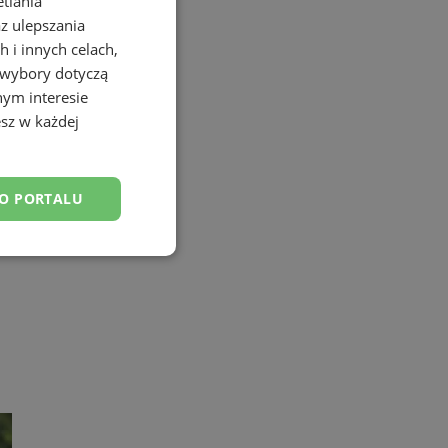
etlania
az ulepszania
 i innych celach,
 wybory dotyczą
nym interesie
sz w każdej
DO PORTALU
esklasyfikowane
ane
owanie użytkownika i