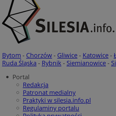
Nazwa
Nazwa
ustat_agfw3qpwXtz
Nazwa
ustat_8hezdrw6jXd
_clck
__gads
openstat_12e0dbc
Bytom
-
Chorzów
-
Gliwice
-
Katowice
-
openstat_gid
_ga
MR
Ruda Śląska
-
Rybnik
-
Siemianowice
-
S
openstat_axigzz1m6
ustat_Xljcjgyrsdcu
ANONCHK
Portal
__Secure-YNID
Redakcja
WMF-Uniq
Patronat medialny
_clsk
ustat_b6x6h2kseuk
__Secure-
ROLLOUT_TOKEN
Praktyki w silesia.info.pl
ustat_bl8Xwye1zkqx
Regulaminy portalu
ustat_bt5j7dtfgm4
_ga_1ZETYXEVYH
Polityka prywatności
ustat_yzw2k52aXskv