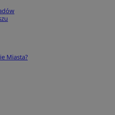
adów
szu
ie Miasta?