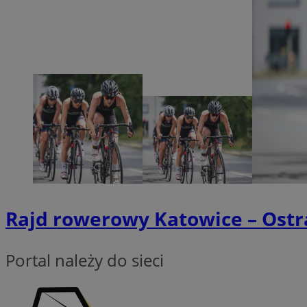
zarządzanie kontem. 
Nazwa
SessID
QeSessID
MvSessID
VISITOR_PRIVACY_
__cf_bm
Rajd rowerowy Katowice – Ostr
CookieScriptConse
Portal należy do sieci
__cf_bm