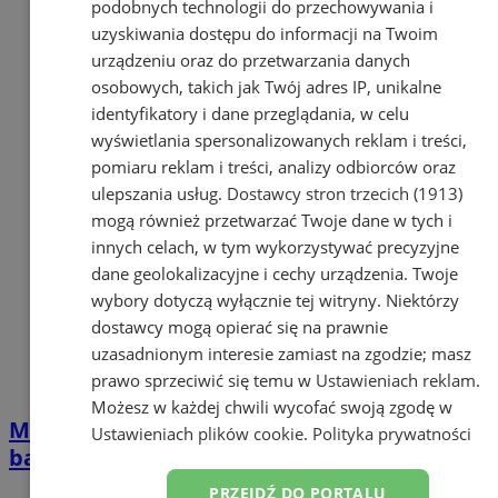
podobnych technologii do przechowywania i
uzyskiwania dostępu do informacji na Twoim
urządzeniu oraz do przetwarzania danych
osobowych, takich jak Twój adres IP, unikalne
identyfikatory i dane przeglądania, w celu
wyświetlania spersonalizowanych reklam i treści,
pomiaru reklam i treści, analizy odbiorców oraz
ulepszania usług.
Dostawcy stron trzecich (1913)
mogą również przetwarzać Twoje dane w tych i
innych celach, w tym wykorzystywać precyzyjne
dane geolokalizacyjne i cechy urządzenia. Twoje
wybory dotyczą wyłącznie tej witryny. Niektórzy
dostawcy mogą opierać się na prawnie
uzasadnionym interesie zamiast na zgodzie; masz
prawo sprzeciwić się temu w
Ustawieniach reklam
.
Możesz w każdej chwili wycofać swoją zgodę w
Mammobus w Orzeszu – bezpłatne
Ustawieniach plików cookie
.
Polityka prywatności
badania mammograficzne 22 października
PRZEJDŹ DO PORTALU