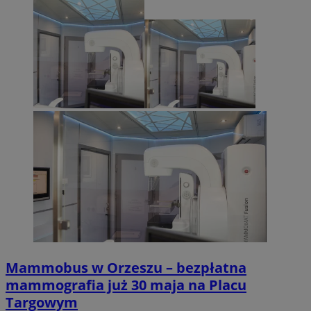
zarządzanie kontem. Bez niezbędnych plików cookie nie można
prawidłowo korzystać ze strony internetowej.
Provider
/
Okres
Nazwa
Domena
przechowywani
SessID
orzesze.com.pl
1 rok
QeSessID
orzesze.com.pl
1 rok
MvSessID
orzesze.com.pl
1 rok
VISITOR_PRIVACY_METADATA
5 miesięcy 4
YouTube
tygodnie
.youtube.com
Mammobus w Orzeszu – bezpłatna
mammografia już 30 maja na Placu
Targowym