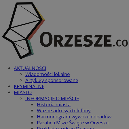
AKTUALNOŚCI
Wiadomości lokalne
Artykuły sponsorowane
KRYMINALNE
MIASTO
INFORMACJE O MIEŚCIE
Historia miasta
Ważne adresy i telefony
Harmonogram wywozu odpadów
Parafie i Msze Święte w Orzeszu
Rozkłady jazdy w Orzeszu