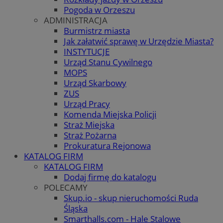
Pogoda w Orzeszu
ADMINISTRACJA
Burmistrz miasta
Jak załatwić sprawę w Urzędzie Miasta?
INSTYTUCJE
Urząd Stanu Cywilnego
MOPS
Urząd Skarbowy
ZUS
Urząd Pracy
Komenda Miejska Policji
Straż Miejska
Straż Pożarna
Prokuratura Rejonowa
KATALOG FIRM
KATALOG FIRM
Dodaj firmę do katalogu
POLECAMY
Skup.io - skup nieruchomości Ruda
Śląska
Smarthalls.com - Hale Stalowe