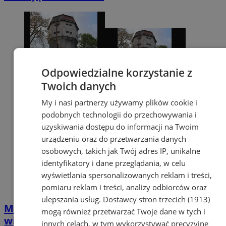
Odpowiedzialne korzystanie z
Twoich danych
My i nasi partnerzy używamy plików cookie i
podobnych technologii do przechowywania i
uzyskiwania dostępu do informacji na Twoim
urządzeniu oraz do przetwarzania danych
osobowych, takich jak Twój adres IP, unikalne
identyfikatory i dane przeglądania, w celu
wyświetlania spersonalizowanych reklam i treści,
pomiaru reklam i treści, analizy odbiorców oraz
ulepszania usług.
Dostawcy stron trzecich (1913)
Milion złotych dla Orzesza. Zabytkowa
mogą również przetwarzać Twoje dane w tych i
wieża wodna przejdzie remont
innych celach, w tym wykorzystywać precyzyjne