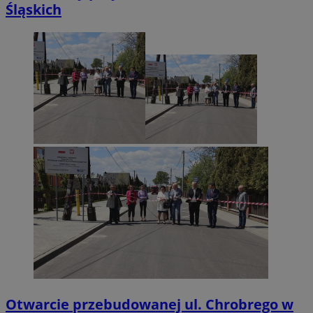
Śląskich
Niezbędne
Wydajność
Targetowanie
Funkcjonalność
Niesklasyfikowane
Niezbędne pliki cookie umożliwiają korzystanie z podstawowych
funkcji strony internetowej, takich jak logowanie użytkownika i
zarządzanie kontem. Bez niezbędnych plików cookie nie można
prawidłowo korzystać ze strony internetowej.
Provider
/
Okres
Nazwa
Domena
przechowywani
SessID
orzesze.com.pl
1 rok
QeSessID
orzesze.com.pl
1 rok
Otwarcie przebudowanej ul. Chrobrego w