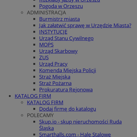
Pogoda w Orzeszu
ADMINISTRACJA
Burmistrz miasta
Jak załatwić sprawę w Urzędzie Miasta?
INSTYTUCJE
Urząd Stanu Cywilnego
MOPS
Urząd Skarbowy
ZUS
Urząd Pracy
Komenda Miejska Policji
Straż Miejska
Straż Pożarna
Prokuratura Rejonowa
KATALOG FIRM
KATALOG FIRM
Dodaj firmę do katalogu
POLECAMY
Skup.io - skup nieruchomości Ruda
Śląska
Smarthalls.com - Hale Stalowe