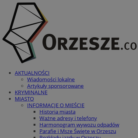
AKTUALNOŚCI
Wiadomości lokalne
Artykuły sponsorowane
KRYMINALNE
MIASTO
INFORMACJE O MIEŚCIE
Historia miasta
Ważne adresy i telefony
Harmonogram wywozu odpadów
Parafie i Msze Święte w Orzeszu
Rozkłady jazdy w Orzeszu