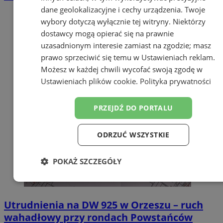
dane geolokalizacyjne i cechy urządzenia. Twoje
wybory dotyczą wyłącznie tej witryny. Niektórzy
dostawcy mogą opierać się na prawnie
uzasadnionym interesie zamiast na zgodzie; masz
prawo sprzeciwić się temu w
Ustawieniach reklam
.
Możesz w każdej chwili wycofać swoją zgodę w
Ustawieniach plików cookie
.
Polityka prywatności
PRZEJDŹ DO PORTALU
ODRZUĆ WSZYSTKIE
POKAŻ SZCZEGÓŁY
Niezbędne
Wydajność
Targetowanie
Utrudnienia na DW 925 w Orzeszu – ruch
wahadłowy przy rondach Powstańców
Funkcjonalność
Niesklasyfikowane