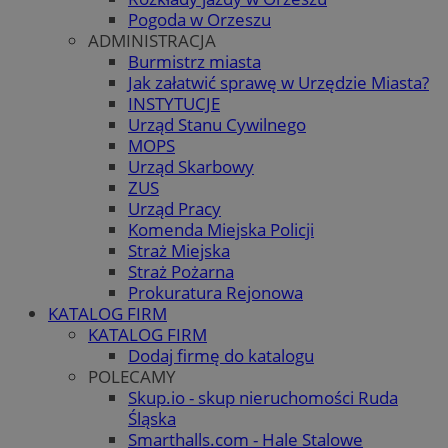
Pogoda w Orzeszu
ADMINISTRACJA
Burmistrz miasta
Jak załatwić sprawę w Urzędzie Miasta?
INSTYTUCJE
Urząd Stanu Cywilnego
MOPS
Urząd Skarbowy
ZUS
Urząd Pracy
Komenda Miejska Policji
Straż Miejska
Straż Pożarna
Prokuratura Rejonowa
KATALOG FIRM
KATALOG FIRM
Dodaj firmę do katalogu
POLECAMY
Skup.io - skup nieruchomości Ruda
Śląska
Smarthalls.com - Hale Stalowe