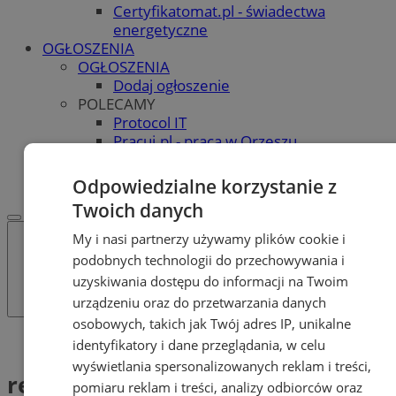
Certyfikatomat.pl - świadectwa
energetyczne
OGŁOSZENIA
OGŁOSZENIA
Dodaj ogłoszenie
POLECAMY
Protocol IT
Pracuj.pl - praca w Orzeszu
REKLAMA
WSPÓŁPRACA
Odpowiedzialne korzystanie z
Twoich danych
My i nasi partnerzy używamy plików cookie i
podobnych technologii do przechowywania i
uzyskiwania dostępu do informacji na Twoim
urządzeniu oraz do przetwarzania danych
osobowych, takich jak Twój adres IP, unikalne
Tag: renta hipoteczna
identyfikatory i dane przeglądania, w celu
wyświetlania spersonalizowanych reklam i treści,
renta hipoteczna (1)
pomiaru reklam i treści, analizy odbiorców oraz