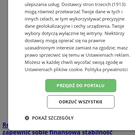
ulepszania usług.
Dostawcy stron trzecich (1913)
mogą również przetwarzać Twoje dane w tych i
innych celach, w tym wykorzystywać precyzyjne
dane geolokalizacyjne i cechy urządzenia. Twoje
wybory dotyczą wyłącznie tej witryny. Niektórzy
dostawcy mogą opierać się na prawnie
uzasadnionym interesie zamiast na zgodzie; masz
prawo sprzeciwić się temu w
Ustawieniach reklam
.
Możesz w każdej chwili wycofać swoją zgodę w
Ustawieniach plików cookie
.
Polityka prywatności
PRZEJDŹ DO PORTALU
ODRZUĆ WSZYSTKIE
POKAŻ SZCZEGÓŁY
Renta dożywotnia w praktyce - jak
Niezbędne
Wydajność
Targetowanie
zapewnić sobie finansową stabilność