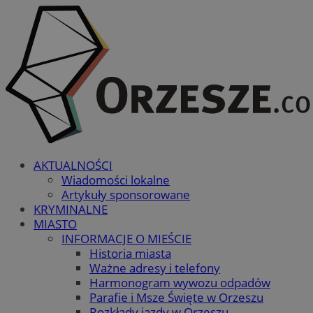
AKTUALNOŚCI
Wiadomości lokalne
Artykuły sponsorowane
KRYMINALNE
MIASTO
INFORMACJE O MIEŚCIE
Historia miasta
Ważne adresy i telefony
Harmonogram wywozu odpadów
Parafie i Msze Święte w Orzeszu
Rozkłady jazdy w Orzeszu