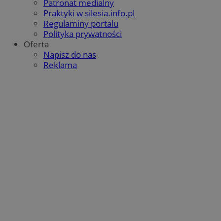
Patronat medialny
QeSessID
orzesze.com.pl
1 rok
Praktyki w silesia.info.pl
Regulaminy portalu
Polityka prywatności
Oferta
MvSessID
orzesze.com.pl
1 rok
Napisz do nas
Reklama
VISITOR_PRIVACY_METADATA
5 miesięcy 4
YouTube
tygodnie
.youtube.com
Google Privacy Policy