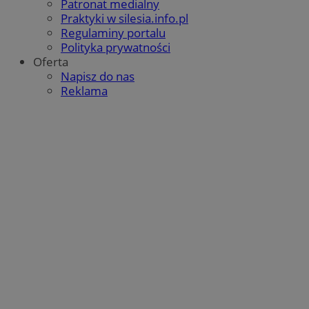
Patronat medialny
QeSessID
orzesze.com.pl
1 rok
Praktyki w silesia.info.pl
Regulaminy portalu
Polityka prywatności
Oferta
MvSessID
orzesze.com.pl
1 rok
Napisz do nas
Reklama
VISITOR_PRIVACY_METADATA
5 miesięcy 4
YouTube
tygodnie
.youtube.com
Google Privacy Policy