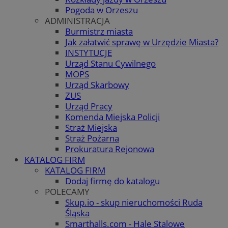
Pogoda w Orzeszu
ADMINISTRACJA
Burmistrz miasta
Jak załatwić sprawę w Urzędzie Miasta?
INSTYTUCJE
Urząd Stanu Cywilnego
MOPS
Urząd Skarbowy
ZUS
Urząd Pracy
Komenda Miejska Policji
Straż Miejska
Straż Pożarna
Prokuratura Rejonowa
KATALOG FIRM
KATALOG FIRM
Dodaj firmę do katalogu
POLECAMY
Skup.io - skup nieruchomości Ruda
Śląska
Smarthalls.com - Hale Stalowe