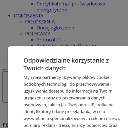
Certyfikatomat.pl - świadectwa
energetyczne
OGŁOSZENIA
OGŁOSZENIA
Dodaj ogłoszenie
POLECAMY
Protocol IT
Pracuj.pl - praca w Orzeszu
REKLAMA
WSPÓŁPRACA
Odpowiedzialne korzystanie z
Twoich danych
My i nasi partnerzy używamy plików cookie i
podobnych technologii do przechowywania i
uzyskiwania dostępu do informacji na Twoim
urządzeniu oraz do przetwarzania danych
osobowych, takich jak Twój adres IP, unikalne
Tag: rezerwacja noclegu
identyfikatory i dane przeglądania, w celu
wyświetlania spersonalizowanych reklam i treści,
rezerwacja noclegu (1)
pomiaru reklam i treści, analizy odbiorców oraz