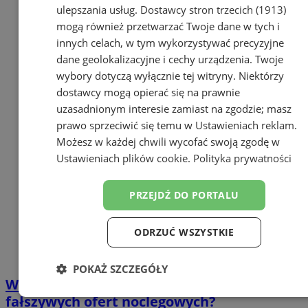
ulepszania usług.
Dostawcy stron trzecich (1913)
mogą również przetwarzać Twoje dane w tych i
innych celach, w tym wykorzystywać precyzyjne
dane geolokalizacyjne i cechy urządzenia. Twoje
wybory dotyczą wyłącznie tej witryny. Niektórzy
dostawcy mogą opierać się na prawnie
uzasadnionym interesie zamiast na zgodzie; masz
prawo sprzeciwić się temu w
Ustawieniach reklam
.
Możesz w każdej chwili wycofać swoją zgodę w
Ustawieniach plików cookie
.
Polityka prywatności
PRZEJDŹ DO PORTALU
ODRZUĆ WSZYSTKIE
POKAŻ SZCZEGÓŁY
Wakacyjne oszustwa – jak uniknąć
Niezbędne
Wydajność
Targetowanie
fałszywych ofert noclegowych?