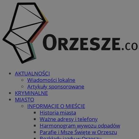
AKTUALNOŚCI
Wiadomości lokalne
Artykuły sponsorowane
KRYMINALNE
MIASTO
INFORMACJE O MIEŚCIE
Historia miasta
Ważne adresy i telefony
Harmonogram wywozu odpadów
Parafie i Msze Święte w Orzeszu
Rozkłady jazdy w Orzeszu