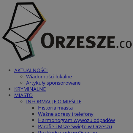
AKTUALNOŚCI
Wiadomości lokalne
Artykuły sponsorowane
KRYMINALNE
MIASTO
INFORMACJE O MIEŚCIE
Historia miasta
Ważne adresy i telefony
Harmonogram wywozu odpadów
Parafie i Msze Święte w Orzeszu
Rozkłady jazdy w Orzeszu