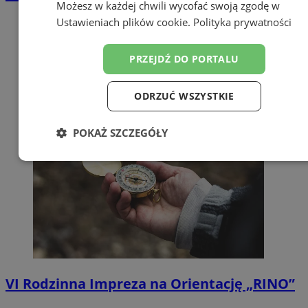
Możesz w każdej chwili wycofać swoją zgodę w
Ustawieniach plików cookie
.
Polityka prywatności
PRZEJDŹ DO PORTALU
ODRZUĆ WSZYSTKIE
POKAŻ SZCZEGÓŁY
Niezbędne
Wydajność
Targetowanie
Funkcjonalność
Niesklasyfikowane
VI Rodzinna Impreza na Orientację „RINO”