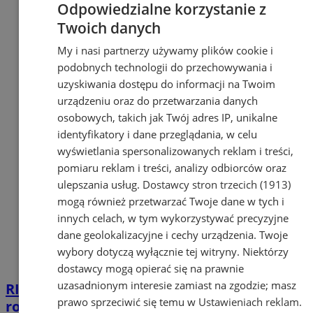
Odpowiedzialne korzystanie z
Twoich danych
My i nasi partnerzy używamy plików cookie i
podobnych technologii do przechowywania i
uzyskiwania dostępu do informacji na Twoim
urządzeniu oraz do przetwarzania danych
osobowych, takich jak Twój adres IP, unikalne
identyfikatory i dane przeglądania, w celu
wyświetlania spersonalizowanych reklam i treści,
pomiaru reklam i treści, analizy odbiorców oraz
ulepszania usług.
Dostawcy stron trzecich (1913)
mogą również przetwarzać Twoje dane w tych i
innych celach, w tym wykorzystywać precyzyjne
dane geolokalizacyjne i cechy urządzenia. Twoje
wybory dotyczą wyłącznie tej witryny. Niektórzy
dostawcy mogą opierać się na prawnie
uzasadnionym interesie zamiast na zgodzie; masz
RINO 2025 w Orzeszu – sprawdź szczegóły
prawo sprzeciwić się temu w
Ustawieniach reklam
.
rodzinnej imprezy na orientację