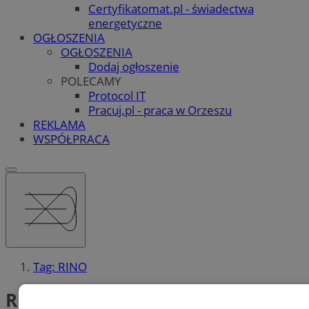
Certyfikatomat.pl - świadectwa
energetyczne
OGŁOSZENIA
OGŁOSZENIA
Dodaj ogłoszenie
POLECAMY
Protocol IT
Pracuj.pl - praca w Orzeszu
REKLAMA
WSPÓŁPRACA
Tag: RINO
RINO (2)