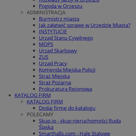
Pogoda w Orzeszu
ADMINISTRACJA
Burmistrz miasta
Jak załatwić sprawę w Urzędzie Miasta?
INSTYTUCJE
Urząd Stanu Cywilnego
MOPS
Urząd Skarbowy
ZUS
Urząd Pracy
Komenda Miejska Policji
Straż Miejska
Straż Pożarna
Prokuratura Rejonowa
KATALOG FIRM
KATALOG FIRM
Dodaj firmę do katalogu
POLECAMY
Skup.io - skup nieruchomości Ruda
Śląska
Smarthalls.com - Hale Stalowe