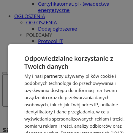
Certyfikatomat.pl - świadectwa
energetyczne
OGŁOSZENIA
OGŁOSZENIA
Dodaj ogłoszenie
POLECAMY
Protocol IT
Pracuj.pl - praca w Orzeszu
REKLAMA
Odpowiedzialne korzystanie z
WSPÓŁPRACA
Twoich danych
My i nasi partnerzy używamy plików cookie i
podobnych technologii do przechowywania i
uzyskiwania dostępu do informacji na Twoim
urządzeniu oraz do przetwarzania danych
osobowych, takich jak Twój adres IP, unikalne
identyfikatory i dane przeglądania, w celu
Tag: safari
wyświetlania spersonalizowanych reklam i treści,
pomiaru reklam i treści, analizy odbiorców oraz
safari (1)
ulepszania usług.
Dostawcy stron trzecich (1913)