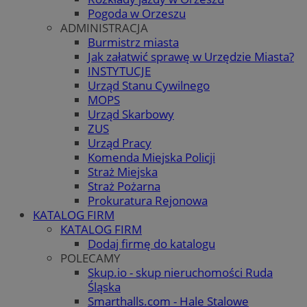
Pogoda w Orzeszu
ADMINISTRACJA
Burmistrz miasta
Jak załatwić sprawę w Urzędzie Miasta?
INSTYTUCJE
Urząd Stanu Cywilnego
MOPS
Urząd Skarbowy
ZUS
Urząd Pracy
Komenda Miejska Policji
Straż Miejska
Straż Pożarna
Prokuratura Rejonowa
KATALOG FIRM
KATALOG FIRM
Dodaj firmę do katalogu
POLECAMY
Skup.io - skup nieruchomości Ruda
Śląska
Smarthalls.com - Hale Stalowe