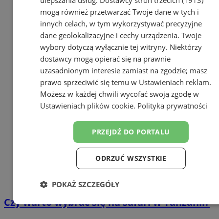
mogą również przetwarzać Twoje dane w tych i
innych celach, w tym wykorzystywać precyzyjne
dane geolokalizacyjne i cechy urządzenia. Twoje
wybory dotyczą wyłącznie tej witryny. Niektórzy
dostawcy mogą opierać się na prawnie
uzasadnionym interesie zamiast na zgodzie; masz
prawo sprzeciwić się temu w
Ustawieniach reklam
.
Możesz w każdej chwili wycofać swoją zgodę w
Ustawieniach plików cookie
.
Polityka prywatności
PRZEJDŹ DO PORTALU
ODRZUĆ WSZYSTKIE
POKAŻ SZCZEGÓŁY
Czy warto wybrać się na safari w Tanzanii?
Niezbędne
Wydajność
Targetowanie