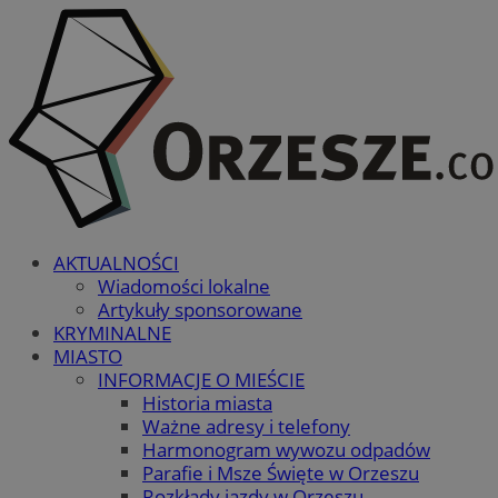
AKTUALNOŚCI
Wiadomości lokalne
Artykuły sponsorowane
KRYMINALNE
MIASTO
INFORMACJE O MIEŚCIE
Historia miasta
Ważne adresy i telefony
Harmonogram wywozu odpadów
Parafie i Msze Święte w Orzeszu
Rozkłady jazdy w Orzeszu