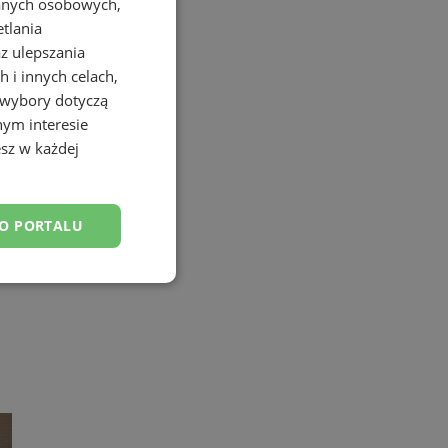
danych osobowych,
etlania
az ulepszania
 i innych celach,
 wybory dotyczą
nym interesie
sz w każdej
DO PORTALU
esklasyfikowane
ane