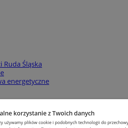
i Ruda Śląska
we
twa energetyczne
lne korzystanie z Twoich danych
rzy używamy plików cookie i podobnych technologii do przechow