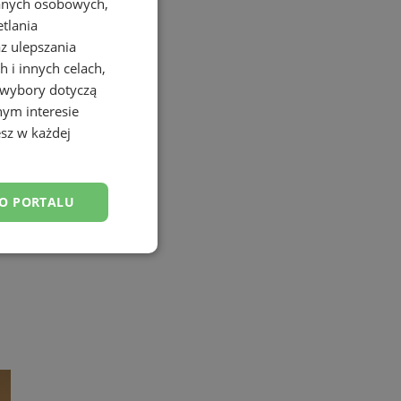
danych osobowych,
etlania
az ulepszania
 i innych celach,
 wybory dotyczą
nym interesie
sz w każdej
DO PORTALU
esklasyfikowane
ane