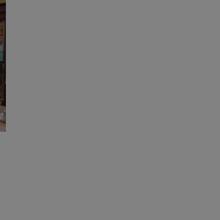
owanie użytkownika i
j.
kator sesji.
kator sesji.
kator sesji.
acje o zgodzie
h dotyczących
itryny. Rejestruje
ści i ustawień
nie w kolejnych
nie musi ponownie
o zwiększa wygodę i
nych.
a ludzi i botów. Jest
ej, ponieważ
rtów na temat
ej.
usługę Cookie-
rencji dotyczących
Jest to konieczne,
 działał poprawnie.