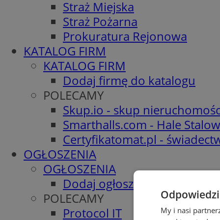
Straż Miejska
Straż Pożarna
Prokuratura Rejonowa
KATALOG FIRM
KATALOG FIRM
Dodaj firmę do katalogu
POLECAMY
Skup.io - skup nieruchomośc
Smarthalls.com - Hale Stalo
Certyfikatomat.pl - świadec
OGŁOSZENIA
OGŁOSZENIA
Dodaj ogłoszenie
Odpowiedzia
POLECAMY
Protocol IT
My i nasi partne