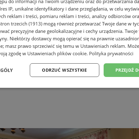
ępu do informacji na Twoim urządzeniu oraz do przetwarzania 
dres IP, unikalne identyfikatory i dane przeglądania, w celu wyświ
h reklam i treści, pomiaru reklam i treści, analizy odbiorców or
tron trzecich (1913)
mogą również przetwarzać Twoje dane w tych
wać precyzyjne dane geolokalizacyjne i cechy urządzenia. Twoje
tryny. Niektórzy dostawcy mogą opierać się na prawnie uzasadnio
ie; masz prawo sprzeciwić się temu w
Ustawieniach reklam
. Może
woją zgodę w
Ustawieniach plików cookie
.
Polityka prywatności
EGÓŁY
ODRZUĆ WSZYSTKIE
PRZEJDŹ 
Wydajność
Targetowanie
Funkcjonalność
Ni
ezbędne
Wydajność
Targetowanie
Funkcjonalność
Niesklasyfikow