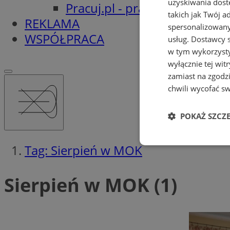
uzyskiwania dost
Pracuj.pl - praca w Orzeszu
takich jak Twój a
REKLAMA
spersonalizowanyc
WSPÓŁPRACA
usług.
Dostawcy s
w tym wykorzysty
wyłącznie tej wi
zamiast na zgodz
chwili wycofać s
POKAŻ SZCZ
Tag: Sierpień w MOK
Niezbędne
Sierpień w MOK (1)
Ni