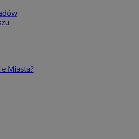
adów
szu
ie Miasta?