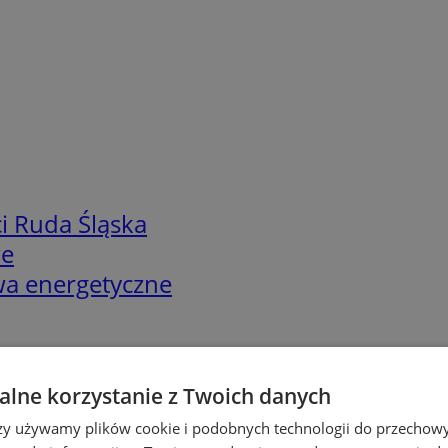
i Ruda Śląska
we
twa energetyczne
lne korzystanie z Twoich danych
rzy używamy plików cookie i podobnych technologii do przechow