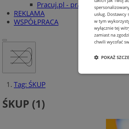
takich jak Twój a
Pracuj.pl - praca w Orzeszu
spersonalizowanyc
REKLAMA
usług.
Dostawcy s
WSPÓŁPRACA
w tym wykorzysty
wyłącznie tej wi
zamiast na zgodz
chwili wycofać s
POKAŻ SZCZ
Niezbędne
Tag: ŚKUP
ŚKUP (1)
Ni
Niezbędne pliki cook