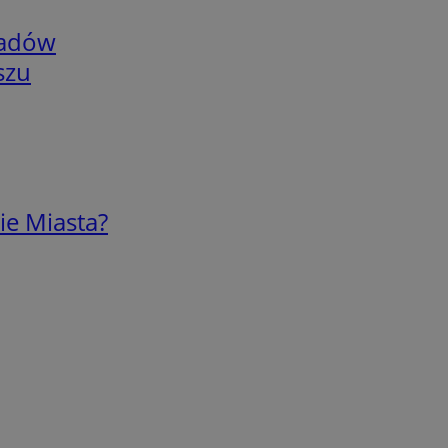
adów
szu
ie Miasta?