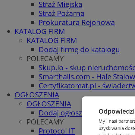
Straż Miejska
Straż Pożarna
Prokuratura Rejonowa
KATALOG FIRM
KATALOG FIRM
Dodaj firmę do katalogu
POLECAMY
Skup.io - skup nieruchomośc
Smarthalls.com - Hale Stalo
Certyfikatomat.pl - świadec
OGŁOSZENIA
OGŁOSZENIA
Odpowiedzia
Dodaj ogłoszenie
POLECAMY
My i nasi partne
uzyskiwania dost
Protocol IT