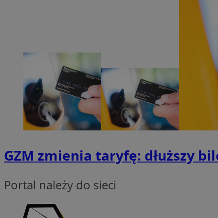
zarządzanie kontem. 
Nazwa
SessID
QeSessID
MvSessID
VISITOR_PRIVACY_
__cf_bm
GZM zmienia taryfę: dłuższy bile
CookieScriptConse
Portal należy do sieci
__cf_bm