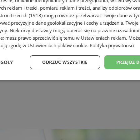
dres IP, unikalne identyfikatory i dane przeglądania, w celu wyświ
h reklam i treści, pomiaru reklam i treści, analizy odbiorców or
tron trzecich (1913)
mogą również przetwarzać Twoje dane w tych
wać precyzyjne dane geolokalizacyjne i cechy urządzenia. Twoje
tryny. Niektórzy dostawcy mogą opierać się na prawnie uzasadnio
ie; masz prawo sprzeciwić się temu w
Ustawieniach reklam
. Może
woją zgodę w
Ustawieniach plików cookie
.
Polityka prywatności
EGÓŁY
ODRZUĆ WSZYSTKIE
PRZEJDŹ 
Wydajność
Targetowanie
Funkcjonalność
Ni
ezbędne
Wydajność
Targetowanie
Funkcjonalność
Niesklasyfikow
ie umożliwiają korzystanie z podstawowych funkcji strony internetowej, takich jak log