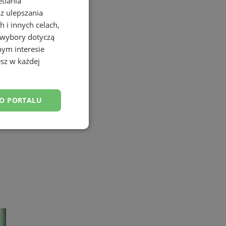
etlania
az ulepszania
 i innych celach,
 wybory dotyczą
nym interesie
sz w każdej
DO PORTALU
esklasyfikowane
ane
owanie użytkownika i