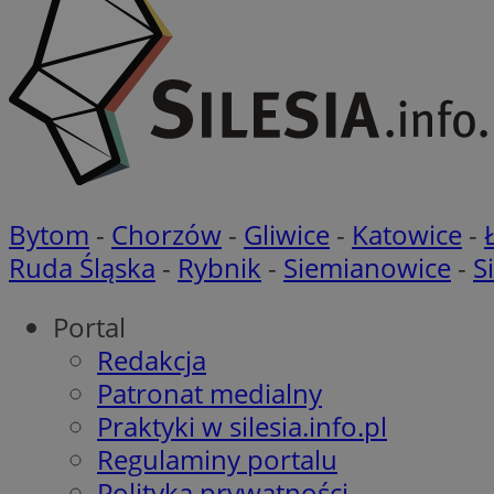
Nazwa
Nazwa
ustat_agfw3qpwXtz
Nazwa
ustat_8hezdrw6jXd
_clck
__gads
openstat_12e0dbc
Bytom
-
Chorzów
-
Gliwice
-
Katowice
-
openstat_gid
_ga
MR
Ruda Śląska
-
Rybnik
-
Siemianowice
-
S
openstat_axigzz1m6
ustat_Xljcjgyrsdcu
ANONCHK
Portal
__Secure-YNID
Redakcja
WMF-Uniq
Patronat medialny
_clsk
ustat_b6x6h2kseuk
__Secure-
ROLLOUT_TOKEN
Praktyki w silesia.info.pl
ustat_bl8Xwye1zkqx
Regulaminy portalu
ustat_bt5j7dtfgm4
_ga_1ZETYXEVYH
Polityka prywatności
ustat_yzw2k52aXskv