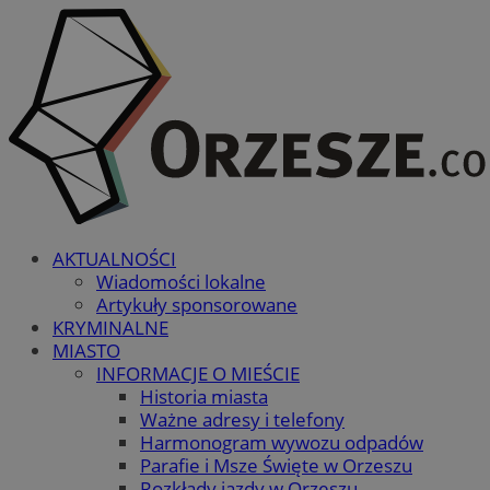
AKTUALNOŚCI
Wiadomości lokalne
Artykuły sponsorowane
KRYMINALNE
MIASTO
INFORMACJE O MIEŚCIE
Historia miasta
Ważne adresy i telefony
Harmonogram wywozu odpadów
Parafie i Msze Święte w Orzeszu
Rozkłady jazdy w Orzeszu