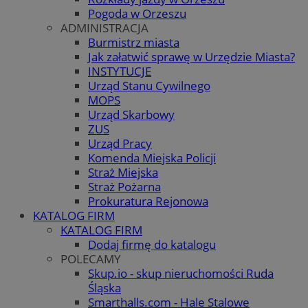
Pogoda w Orzeszu
ADMINISTRACJA
Burmistrz miasta
Jak załatwić sprawę w Urzędzie Miasta?
INSTYTUCJE
Urząd Stanu Cywilnego
MOPS
Urząd Skarbowy
ZUS
Urząd Pracy
Komenda Miejska Policji
Straż Miejska
Straż Pożarna
Prokuratura Rejonowa
KATALOG FIRM
KATALOG FIRM
Dodaj firmę do katalogu
POLECAMY
Skup.io - skup nieruchomości Ruda
Śląska
Smarthalls.com - Hale Stalowe