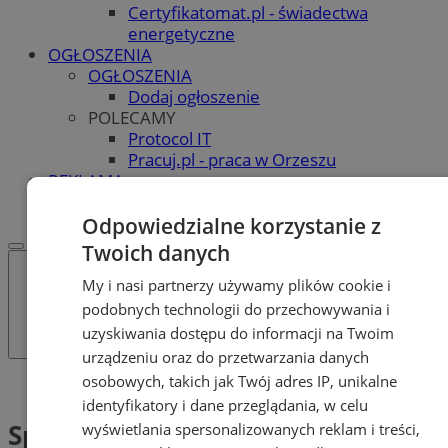
Certyfikatomat.pl - świadectwa
energetyczne
OGŁOSZENIA
OGŁOSZENIA
Dodaj ogłoszenie
POLECAMY
Protocol IT
Pracuj.pl - praca w Orzeszu
REKLAMA
WSPÓŁPRACA
Odpowiedzialne korzystanie z
Twoich danych
My i nasi partnerzy używamy plików cookie i
podobnych technologii do przechowywania i
uzyskiwania dostępu do informacji na Twoim
urządzeniu oraz do przetwarzania danych
osobowych, takich jak Twój adres IP, unikalne
Tag: Sport dla wszystkich
identyfikatory i dane przeglądania, w celu
Sport dla wszystkich (1)
wyświetlania spersonalizowanych reklam i treści,