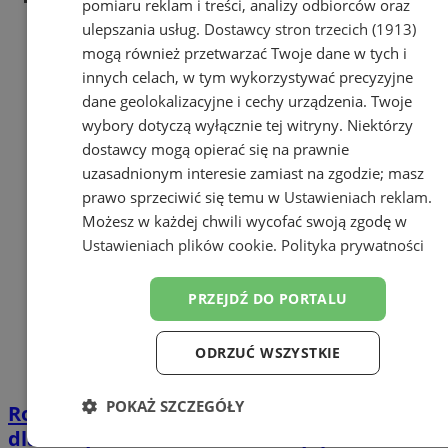
pomiaru reklam i treści, analizy odbiorców oraz
ulepszania usług.
Dostawcy stron trzecich (1913)
mogą również przetwarzać Twoje dane w tych i
innych celach, w tym wykorzystywać precyzyjne
dane geolokalizacyjne i cechy urządzenia. Twoje
wybory dotyczą wyłącznie tej witryny. Niektórzy
dostawcy mogą opierać się na prawnie
uzasadnionym interesie zamiast na zgodzie; masz
prawo sprzeciwić się temu w
Ustawieniach reklam
.
Możesz w każdej chwili wycofać swoją zgodę w
Ustawieniach plików cookie
.
Polityka prywatności
PRZEJDŹ DO PORTALU
ODRZUĆ WSZYSTKIE
POKAŻ SZCZEGÓŁY
Rozpoczął się nabór do programu „Sport
dla Wszystkich” 2024. Do rozdysponowania