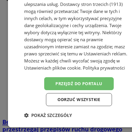
ulepszania usług.
Dostawcy stron trzecich (1913)
mogą również przetwarzać Twoje dane w tych i
innych celach, w tym wykorzystywać precyzyjne
dane geolokalizacyjne i cechy urządzenia. Twoje
wybory dotyczą wyłącznie tej witryny. Niektórzy
dostawcy mogą opierać się na prawnie
uzasadnionym interesie zamiast na zgodzie; masz
prawo sprzeciwić się temu w
Ustawieniach reklam
.
Możesz w każdej chwili wycofać swoją zgodę w
Ustawieniach plików cookie
.
Polityka prywatności
PRZEJDŹ DO PORTALU
ODRZUĆ WSZYSTKIE
POKAŻ SZCZEGÓŁY
Bezpieczna jazda na hulajnodze –
Niezbędne
Wydajność
Targetowanie
przestrzegaj przepisów ruchu drogowego