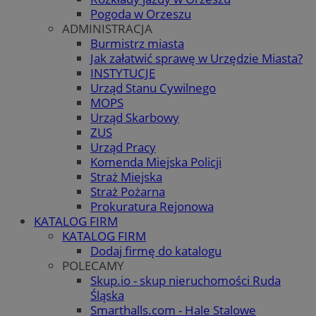
Pogoda w Orzeszu
ADMINISTRACJA
Burmistrz miasta
Jak załatwić sprawę w Urzędzie Miasta?
INSTYTUCJE
Urząd Stanu Cywilnego
MOPS
Urząd Skarbowy
ZUS
Urząd Pracy
Komenda Miejska Policji
Straż Miejska
Straż Pożarna
Prokuratura Rejonowa
KATALOG FIRM
KATALOG FIRM
Dodaj firmę do katalogu
POLECAMY
Skup.io - skup nieruchomości Ruda
Śląska
Smarthalls.com - Hale Stalowe