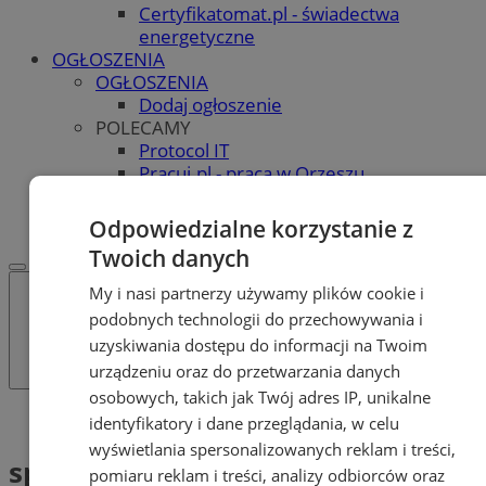
Certyfikatomat.pl - świadectwa
energetyczne
OGŁOSZENIA
OGŁOSZENIA
Dodaj ogłoszenie
POLECAMY
Protocol IT
Pracuj.pl - praca w Orzeszu
REKLAMA
WSPÓŁPRACA
Odpowiedzialne korzystanie z
Twoich danych
My i nasi partnerzy używamy plików cookie i
podobnych technologii do przechowywania i
uzyskiwania dostępu do informacji na Twoim
urządzeniu oraz do przetwarzania danych
osobowych, takich jak Twój adres IP, unikalne
Tag: spot edukacyjny
identyfikatory i dane przeglądania, w celu
wyświetlania spersonalizowanych reklam i treści,
spot edukacyjny (1)
pomiaru reklam i treści, analizy odbiorców oraz