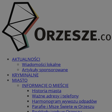
AKTUALNOŚCI
Wiadomości lokalne
Artykuły sponsorowane
KRYMINALNE
MIASTO
INFORMACJE O MIEŚCIE
Historia miasta
Ważne adresy i telefony
Harmonogram wywozu odpadów
Parafie i Msze Święte w Orzeszu
Rozkłady jazdy w Orzeszu