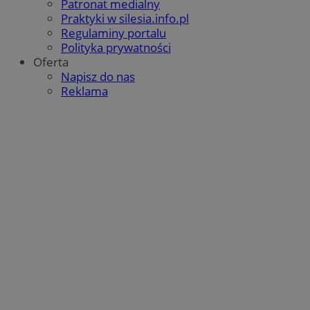
Patronat medialny
QeSessID
orzesze.com.pl
1 rok
Praktyki w silesia.info.pl
Regulaminy portalu
Polityka prywatności
Oferta
MvSessID
orzesze.com.pl
1 rok
Napisz do nas
Reklama
VISITOR_PRIVACY_METADATA
5 miesięcy 4
YouTube
tygodnie
.youtube.com
Google Privacy Policy