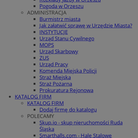
Pogoda w Orzeszu
ADMINISTRACJA
Burmistrz miasta
Jak załatwić sprawę w Urzędzie Miasta?
INSTYTUCJE
Urząd Stanu Cywilnego
MOPS
Urząd Skarbowy
ZUS
Urząd Pracy
Komenda Miejska Policji
Straż Miejska
Straż Pożarna
Prokuratura Rejonowa
KATALOG FIRM
KATALOG FIRM
Dodaj firmę do katalogu
POLECAMY
Skup.io - skup nieruchomości Ruda
Śląska
Smarthalls.com - Hale Stalowe