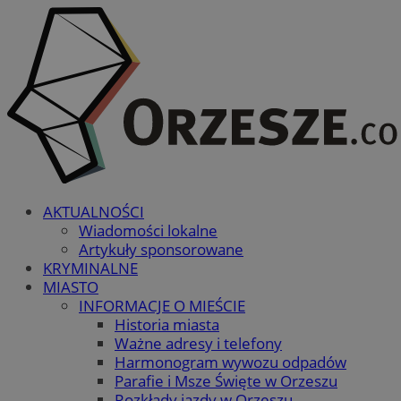
AKTUALNOŚCI
Wiadomości lokalne
Artykuły sponsorowane
KRYMINALNE
MIASTO
INFORMACJE O MIEŚCIE
Historia miasta
Ważne adresy i telefony
Harmonogram wywozu odpadów
Parafie i Msze Święte w Orzeszu
Rozkłady jazdy w Orzeszu