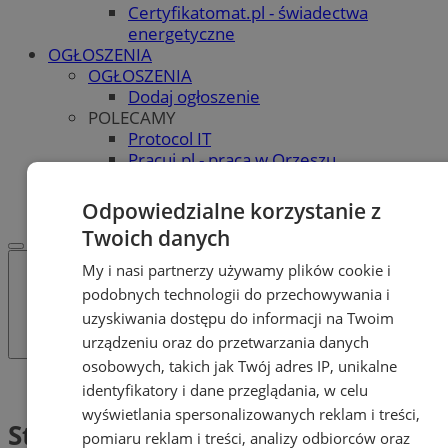
Certyfikatomat.pl - świadectwa
energetyczne
OGŁOSZENIA
OGŁOSZENIA
Dodaj ogłoszenie
POLECAMY
Protocol IT
Pracuj.pl - praca w Orzeszu
REKLAMA
WSPÓŁPRACA
Odpowiedzialne korzystanie z
Twoich danych
My i nasi partnerzy używamy plików cookie i
podobnych technologii do przechowywania i
uzyskiwania dostępu do informacji na Twoim
urządzeniu oraz do przetwarzania danych
osobowych, takich jak Twój adres IP, unikalne
Tag: Stres
identyfikatory i dane przeglądania, w celu
wyświetlania spersonalizowanych reklam i treści,
Stres (1)
pomiaru reklam i treści, analizy odbiorców oraz