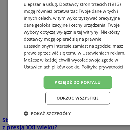
ulepszania usług.
Dostawcy stron trzecich (1913)
mogą również przetwarzać Twoje dane w tych i
innych celach, w tym wykorzystywać precyzyjne
dane geolokalizacyjne i cechy urządzenia. Twoje
wybory dotyczą wyłącznie tej witryny. Niektórzy
dostawcy mogą opierać się na prawnie
uzasadnionym interesie zamiast na zgodzie; masz
prawo sprzeciwić się temu w
Ustawieniach reklam
.
Możesz w każdej chwili wycofać swoją zgodę w
Ustawieniach plików cookie
.
Polityka prywatności
PRZEJDŹ DO PORTALU
ODRZUĆ WSZYSTKIE
POKAŻ SZCZEGÓŁY
Stres w codziennym życiu. Jak radzić sobie
Niezbędne
Wydajność
Targetowanie
z presją XXI wieku?