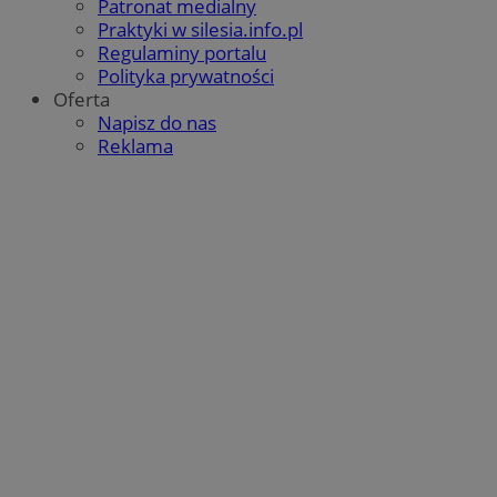
Patronat medialny
QeSessID
orzesze.com.pl
1 rok
Praktyki w silesia.info.pl
Regulaminy portalu
Polityka prywatności
Oferta
MvSessID
orzesze.com.pl
1 rok
Napisz do nas
Reklama
VISITOR_PRIVACY_METADATA
5 miesięcy 4
YouTube
tygodnie
.youtube.com
Google Privacy Policy