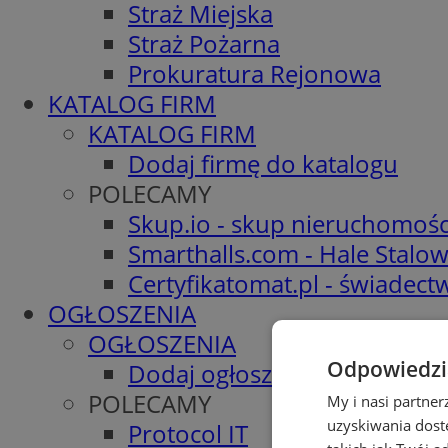
Straż Miejska
Straż Pożarna
Prokuratura Rejonowa
KATALOG FIRM
KATALOG FIRM
Dodaj firmę do katalogu
POLECAMY
Skup.io - skup nieruchomośc
Smarthalls.com - Hale Stalo
Certyfikatomat.pl - świadec
OGŁOSZENIA
OGŁOSZENIA
Odpowiedzia
Dodaj ogłoszenie
POLECAMY
My i nasi partne
uzyskiwania dost
Protocol IT