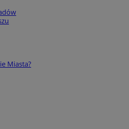
adów
szu
ie Miasta?