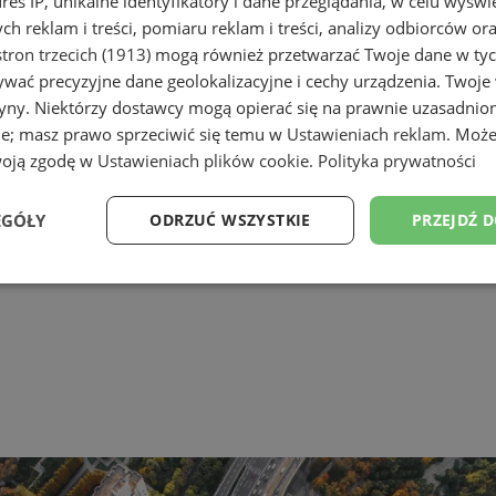
dres IP, unikalne identyfikatory i dane przeglądania, w celu wyświ
h reklam i treści, pomiaru reklam i treści, analizy odbiorców or
tron trzecich (1913)
mogą również przetwarzać Twoje dane w tych
wać precyzyjne dane geolokalizacyjne i cechy urządzenia. Twoje
tryny. Niektórzy dostawcy mogą opierać się na prawnie uzasadnio
ie; masz prawo sprzeciwić się temu w
Ustawieniach reklam
. Może
woją zgodę w
Ustawieniach plików cookie
.
Polityka prywatności
EGÓŁY
ODRZUĆ WSZYSTKIE
PRZEJDŹ 
Wydajność
Targetowanie
Funkcjonalność
Ni
ezbędne
Wydajność
Targetowanie
Funkcjonalność
Niesklasyfikow
ie umożliwiają korzystanie z podstawowych funkcji strony internetowej, takich jak log