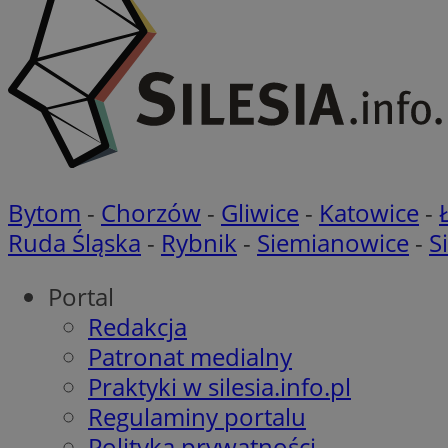
Nazwa
Nazwa
ustat_agfw3qpwXtz
Nazwa
ustat_8hezdrw6jXd
_clck
__gads
openstat_12e0dbc
Bytom
-
Chorzów
-
Gliwice
-
Katowice
-
openstat_gid
_ga
MR
Ruda Śląska
-
Rybnik
-
Siemianowice
-
S
openstat_axigzz1m6
ustat_Xljcjgyrsdcu
ANONCHK
Portal
__Secure-YNID
Redakcja
WMF-Uniq
Patronat medialny
_clsk
ustat_b6x6h2kseuk
__Secure-
ROLLOUT_TOKEN
Praktyki w silesia.info.pl
ustat_bl8Xwye1zkqx
Regulaminy portalu
ustat_bt5j7dtfgm4
_ga_1ZETYXEVYH
Polityka prywatności
ustat_yzw2k52aXskv