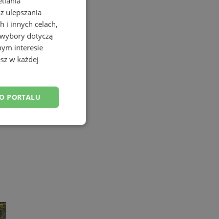
etlania
az ulepszania
 i innych celach,
 wybory dotyczą
nym interesie
sz w każdej
DO PORTALU
esklasyfikowane
ane
owanie użytkownika i