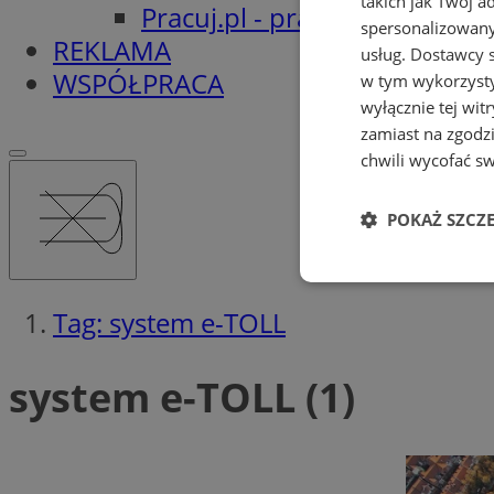
takich jak Twój a
Pracuj.pl - praca w Orzeszu
spersonalizowanyc
REKLAMA
usług.
Dostawcy s
WSPÓŁPRACA
w tym wykorzysty
wyłącznie tej wi
zamiast na zgodz
chwili wycofać s
POKAŻ SZCZ
Niezbędne
Tag: system e-TOLL
system e-TOLL (1)
Ni
Niezbędne pliki cook