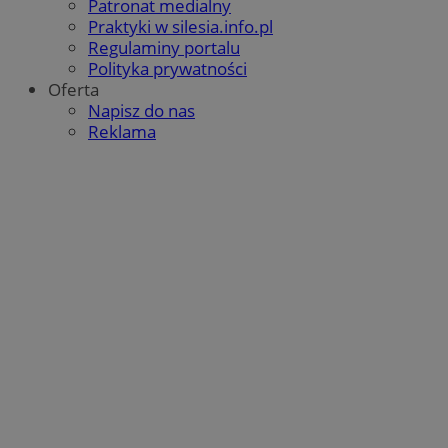
Patronat medialny
QeSessID
orzesze.com.pl
1 rok
Praktyki w silesia.info.pl
Regulaminy portalu
Polityka prywatności
Oferta
MvSessID
orzesze.com.pl
1 rok
Napisz do nas
Reklama
VISITOR_PRIVACY_METADATA
5 miesięcy 4
YouTube
tygodnie
.youtube.com
Google Privacy Policy