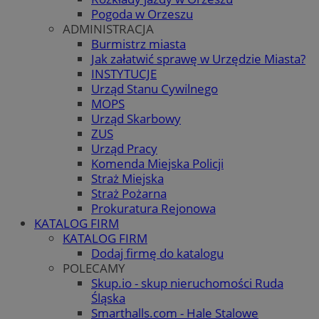
Pogoda w Orzeszu
ADMINISTRACJA
Burmistrz miasta
Jak załatwić sprawę w Urzędzie Miasta?
INSTYTUCJE
Urząd Stanu Cywilnego
MOPS
Urząd Skarbowy
ZUS
Urząd Pracy
Komenda Miejska Policji
Straż Miejska
Straż Pożarna
Prokuratura Rejonowa
KATALOG FIRM
KATALOG FIRM
Dodaj firmę do katalogu
POLECAMY
Skup.io - skup nieruchomości Ruda
Śląska
Smarthalls.com - Hale Stalowe