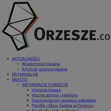
AKTUALNOŚCI
Wiadomości lokalne
Artykuły sponsorowane
KRYMINALNE
MIASTO
INFORMACJE O MIEŚCIE
Historia miasta
Ważne adresy i telefony
Harmonogram wywozu odpadów
Parafie i Msze Święte w Orzeszu
Rozkłady jazdy w Orzeszu