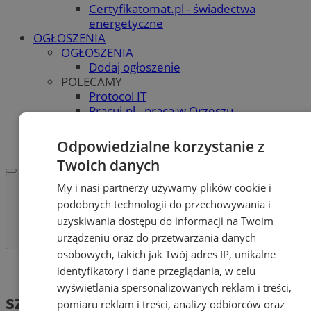
Certyfikatomat.pl - świadectwa
energetyczne
OGŁOSZENIA
OGŁOSZENIA
Dodaj ogłoszenie
POLECAMY
Protocol IT
Pracuj.pl - praca w Orzeszu
REKLAMA
WSPÓŁPRACA
Odpowiedzialne korzystanie z
Twoich danych
My i nasi partnerzy używamy plików cookie i
podobnych technologii do przechowywania i
uzyskiwania dostępu do informacji na Twoim
urządzeniu oraz do przetwarzania danych
osobowych, takich jak Twój adres IP, unikalne
Tag: szczepionka
identyfikatory i dane przeglądania, w celu
wyświetlania spersonalizowanych reklam i treści,
szczepionka (1)
pomiaru reklam i treści, analizy odbiorców oraz