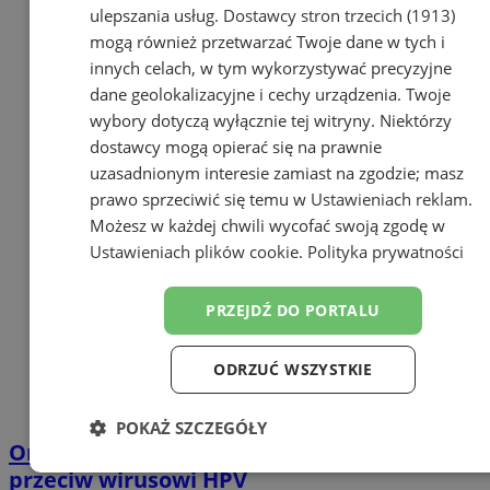
ulepszania usług.
Dostawcy stron trzecich (1913)
mogą również przetwarzać Twoje dane w tych i
innych celach, w tym wykorzystywać precyzyjne
dane geolokalizacyjne i cechy urządzenia. Twoje
wybory dotyczą wyłącznie tej witryny. Niektórzy
dostawcy mogą opierać się na prawnie
uzasadnionym interesie zamiast na zgodzie; masz
prawo sprzeciwić się temu w
Ustawieniach reklam
.
Możesz w każdej chwili wycofać swoją zgodę w
Ustawieniach plików cookie
.
Polityka prywatności
PRZEJDŹ DO PORTALU
ODRZUĆ WSZYSTKIE
POKAŻ SZCZEGÓŁY
Orzesze: Akcja bezpłatnych szczepień
Niezbędne
Wydajność
Targetowanie
przeciw wirusowi HPV