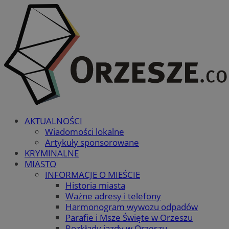
AKTUALNOŚCI
Wiadomości lokalne
Artykuły sponsorowane
KRYMINALNE
MIASTO
INFORMACJE O MIEŚCIE
Historia miasta
Ważne adresy i telefony
Harmonogram wywozu odpadów
Parafie i Msze Święte w Orzeszu
Rozkłady jazdy w Orzeszu