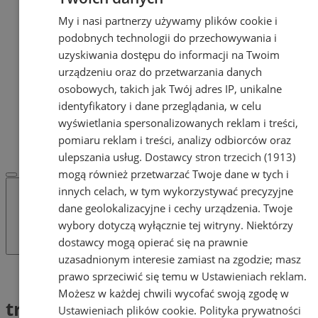
Certyfikatomat.pl - świadectwa
My i nasi partnerzy używamy plików cookie i
energetyczne
podobnych technologii do przechowywania i
OGŁOSZENIA
OGŁOSZENIA
uzyskiwania dostępu do informacji na Twoim
Dodaj ogłoszenie
urządzeniu oraz do przetwarzania danych
POLECAMY
osobowych, takich jak Twój adres IP, unikalne
Protocol IT
identyfikatory i dane przeglądania, w celu
Pracuj.pl - praca w Orzeszu
wyświetlania spersonalizowanych reklam i treści,
REKLAMA
pomiaru reklam i treści, analizy odbiorców oraz
WSPÓŁPRACA
ulepszania usług.
Dostawcy stron trzecich (1913)
mogą również przetwarzać Twoje dane w tych i
innych celach, w tym wykorzystywać precyzyjne
dane geolokalizacyjne i cechy urządzenia. Twoje
wybory dotyczą wyłącznie tej witryny. Niektórzy
dostawcy mogą opierać się na prawnie
uzasadnionym interesie zamiast na zgodzie; masz
Tag: trudne warunki drogowe
prawo sprzeciwić się temu w
Ustawieniach reklam
.
Możesz w każdej chwili wycofać swoją zgodę w
trudne warunki drogowe
Ustawieniach plików cookie
.
Polityka prywatności