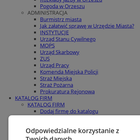
Pogoda w Orzeszu
ADMINISTRACJA
Burmistrz miasta
Jak załatwić sprawę w Urzędzie Miasta?
INSTYTUCJE
Urząd Stanu Cywilnego
MOPS
Urząd Skarbowy
ZUS
Urząd Pracy
Komenda Miejska Policji
Straż Miejska
Straż Pożarna
Prokuratura Rejonowa
KATALOG FIRM
KATALOG FIRM
Dodaj firmę do katalogu
POLECAMY
Skup.io - skup nieruchomości Ruda
Odpowiedzialne korzystanie z
Śląska
Smarthalls.com - Hale Stalowe
Twoich danych