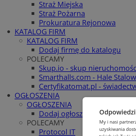
Straż Miejska
Straż Pożarna
Prokuratura Rejonowa
KATALOG FIRM
KATALOG FIRM
Dodaj firmę do katalogu
POLECAMY
Skup.io - skup nieruchomośc
Smarthalls.com - Hale Stalo
Certyfikatomat.pl - świadec
OGŁOSZENIA
OGŁOSZENIA
Odpowiedzia
Dodaj ogłoszenie
POLECAMY
My i nasi partne
uzyskiwania dost
Protocol IT