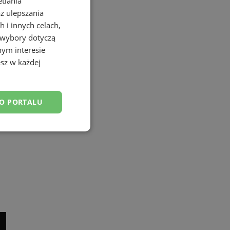
etlania
az ulepszania
 i innych celach,
 wybory dotyczą
nym interesie
sz w każdej
DO PORTALU
esklasyfikowane
ane
owanie użytkownika i