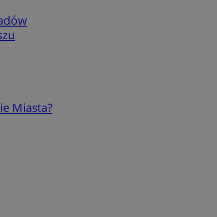
adów
szu
ie Miasta?