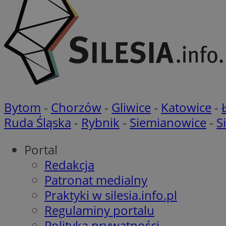
Nazwa
Nazwa
ustat_agfw3qpwXtz
Nazwa
ustat_8hezdrw6jXd
_clck
__gads
openstat_12e0dbc
Bytom
-
Chorzów
-
Gliwice
-
Katowice
-
openstat_gid
_ga
MR
Ruda Śląska
-
Rybnik
-
Siemianowice
-
S
openstat_axigzz1m6
ustat_Xljcjgyrsdcu
ANONCHK
Portal
__Secure-YNID
Redakcja
WMF-Uniq
Patronat medialny
_clsk
ustat_b6x6h2kseuk
__Secure-
ROLLOUT_TOKEN
Praktyki w silesia.info.pl
ustat_bl8Xwye1zkqx
Regulaminy portalu
ustat_bt5j7dtfgm4
_ga_1ZETYXEVYH
Polityka prywatności
ustat_yzw2k52aXskv