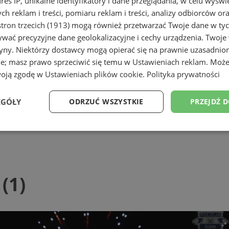
dres IP, unikalne identyfikatory i dane przeglądania, w celu wyświ
h reklam i treści, pomiaru reklam i treści, analizy odbiorców or
tron trzecich (1913)
mogą również przetwarzać Twoje dane w tych
wać precyzyjne dane geolokalizacyjne i cechy urządzenia. Twoje
tryny. Niektórzy dostawcy mogą opierać się na prawnie uzasadnio
ie; masz prawo sprzeciwić się temu w
Ustawieniach reklam
. Może
woją zgodę w
Ustawieniach plików cookie
.
Polityka prywatności
EGÓŁY
ODRZUĆ WSZYSTKIE
PRZEJDŹ 
Wydajność
Targetowanie
Funkcjonalność
Ni
(1)
ezbędne
Wydajność
Targetowanie
Funkcjonalność
Niesklasyfikow
ie umożliwiają korzystanie z podstawowych funkcji strony internetowej, takich jak log