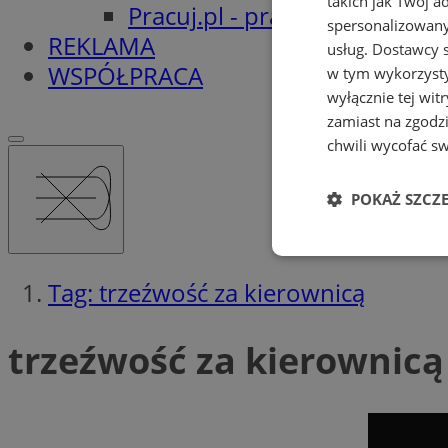
takich jak Twój a
Pracuj.pl - praca w Orzeszu
spersonalizowanyc
REKLAMA
usług.
Dostawcy s
WSPÓŁPRACA
w tym wykorzysty
wyłącznie tej wi
zamiast na zgodz
chwili wycofać s
POKAŻ SZCZ
Niezbędne
Tag: trzeźwość za kierownicą
trzeźwość za kierownicą 
Ni
Niezbędne pliki cook